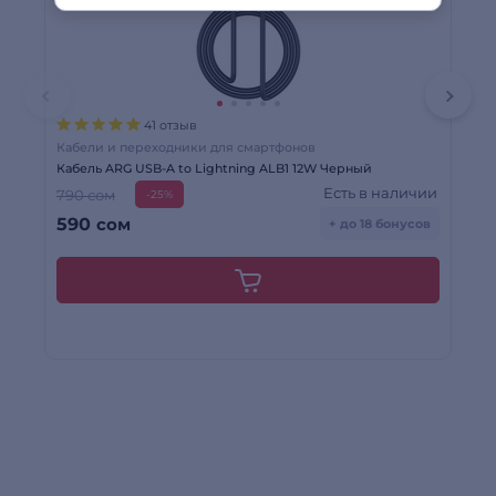
41 отзыв
Кабели и переходники для смартфонов
Ка
Кабель ARG USB-A to Lightning ALB1 12W Черный
Каб
Есть в наличии
790 сом
1 
-25%
590
сом
8
+ до 18 бонусов