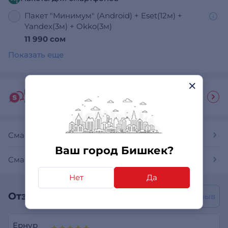
Пакет "Минимум" (Android) + Eset(12м) +
Yandex(3м) + Okko(3м)
11 990 сом
Показать еще
Гид покупателя
Ответы на часто задаваемые вопросы
Смартфоны
Ваш город Бишкек?
Смартфоны HUAWEI
Нет
Да
Отзывы покупателей
Написать отзыв
Ернур