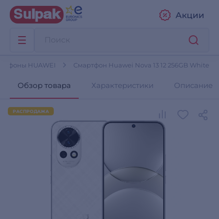
Акции
артфоны HUAWEI
Смартфон Huawei Nova 13 12 256GB White
Обзор товара
Характеристики
Описание
РАСПРОДАЖА