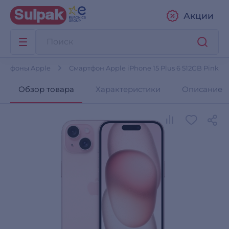
Акции
артфоны Apple
Смартфон Apple iPhone 15 Plus 6 512GB Pink
Обзор товара
Характеристики
Описание