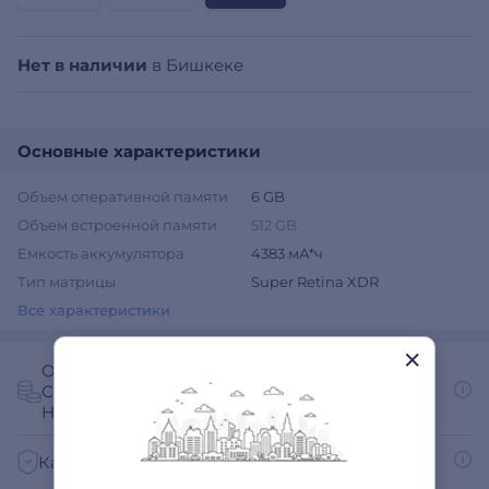
Нет в наличии
в Бишкеке
Основные характеристики
Объем оперативной памяти
6 GB
Объем встроенной памяти
512 GB
Емкость аккумулятора
4383 мА*ч
Тип матрицы
Super Retina XDR
Все характеристики
Оплата через Mbank
С помощью QR
Наличными при получении
Как получить счет на оплату для юр. лиц?