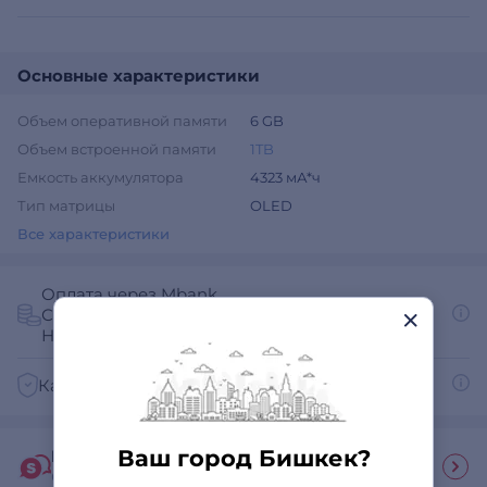
Основные характеристики
Объем оперативной памяти
6 GB
Объем встроенной памяти
1TB
Емкость аккумулятора
4323 мА*ч
Тип матрицы
OLED
Все характеристики
Оплата через Mbank
С помощью QR
Наличными при получении
Как получить счет на оплату для юр. лиц?
Ваш город Бишкек?
Гид покупателя
Ответы на часто задаваемые вопросы