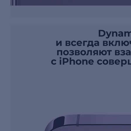
Dynami
и всегда вкл
позволяют вз
с iPhone совер