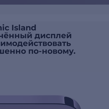
c Island
ючённый дисплей
аимодействовать
шенно по-новому.