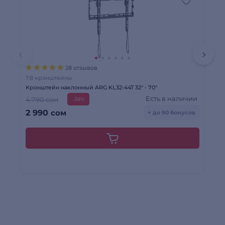
28 отзывов
ТВ кронштейны
ТВ
Кронштейн наклонный ARG KL32-44T 32″ - 70″
Кр
Есть в наличии
4 790 сом
3 
-38%
2 990
сом
2
+ до 90 бонусов