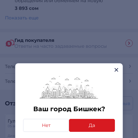
обращения или обменяем на новую
3 893 сом
Показать еще
Гид покупателя
Ответы на часто задаваемые вопросы
Телевизоры
Телевизоры Haier
Отзывы покупателей
Написать отзыв
Ваш город Бишкек?
Гулдан
Нет
Да
05 августа 2025
Дизайн
Качество изображения
Надежность