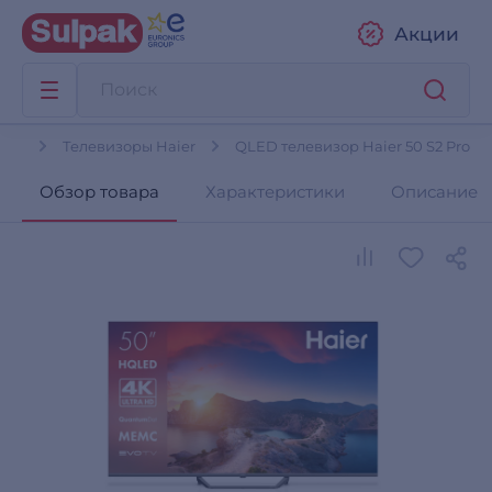
Акции
оры
Телевизоры Haier
QLED телевизор Haier 50 S2 Pro
Обзор товара
Характеристики
Описание