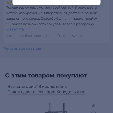
Телевизор супер, смотрим всей семьей. Яркие цвета,
четкое изображение. Оперативная доставка раньше
заявленного срока. Спасибо Сулпак и маркетплейсу
Sulpak за возможность покупать товар в рассрочку.
Ответить
Этот отзыв был полезен?
0
0
Читать все отзывы
С этим товаром покупают
Все категории
ТВ кронштейны
Пакеты для телевизоров
Холодильники