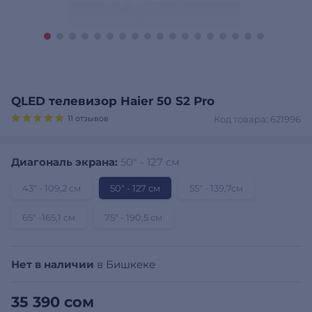
QLED телевизор Haier 50 S2 Pro
11 отзывов
Код товара: 621996
Диагональ экрана:
50″ - 127 см
43″ - 109,2 см
50″ - 127 см
55″ - 139,7см
65″ -165,1 см
75″ - 190,5 см
Нет в наличии
в Бишкеке
35 390 сом