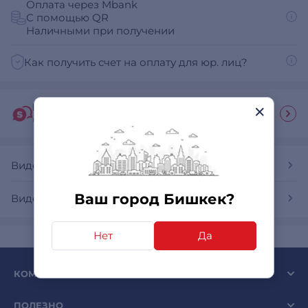
Оплата через Mbank
С помощью QR
Наличными при получении
Как получить счет на оплату для юр. лиц?
Гид покупателя
Ответы на часто задаваемые вопросы
Видеокарты
Ваш город Бишкек?
Видеокарты Gigabyte
Нет
Да
КОМПАНИЯ SULPAK
ПОЛЕЗНО