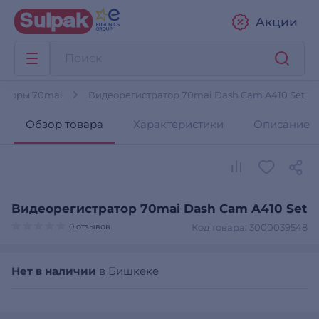
Акции
аторы 70mai
Видеорегистратор 70mai Dash Cam A410 Set
Обзор товара
Характеристики
Описание
Видеорегистратор 70mai Dash Cam A410 Set
0 отзывов
Код товара: 3000039548
Нет в наличии
в Бишкеке