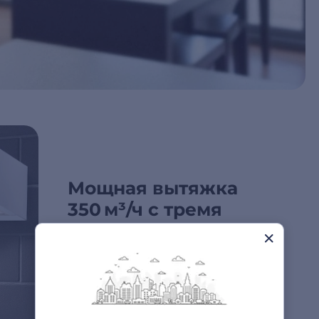
Мощная вытяжка
350 м³/ч с тремя
скоростями
Вытяжка отличается высокой
максимальной производительностью — до
350 м³/ч, что позволяет эффективно
удалять запахи и испарения даже в
больших помещениях. Три скорости