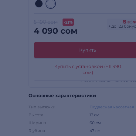
5 190 сом
-21%
+ до 123 бону
4 090 сом
Купить
Купить с установкой (+11 990
сом)
*Управлять услугами можно в кор
Основные характеристики
Тип вытяжки
Подвесная кассетная
Высота
13 см
Ширина
60 см
Глубина
47 см