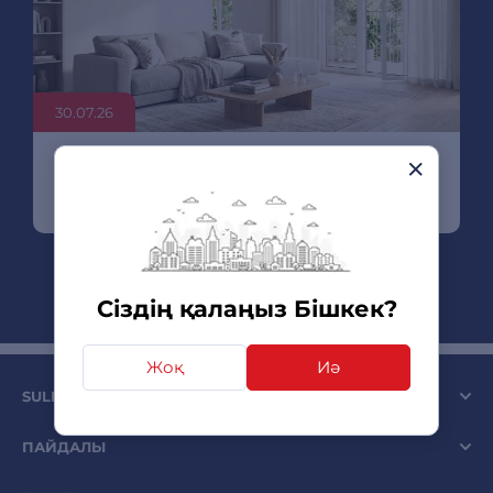
30.07.26
Бөлме үшін кондиционердің қуатын
қалай есептеу керек
Сіздің қалаңыз Бішкек?
Жоқ
Иә
SULPAK КОМПАНИЯСЫ
ПАЙДАЛЫ