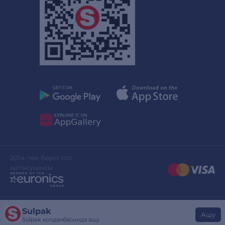
2014-тен бергі топ
қатысушысы
Sulpak
Сайттың дизайны
stylepix.net
Ашу
Sulpak қолданбасында ашу
Сайтты әзірлеген
evinent.com