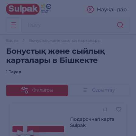
Науқандар
Басты
Бонустық және сыйлық карталары
Бонустық және сыйлық
карталары в Бішкекте
1 Тауар
Фильтры
Сұрыптау
Подарочная карта
Sulpak