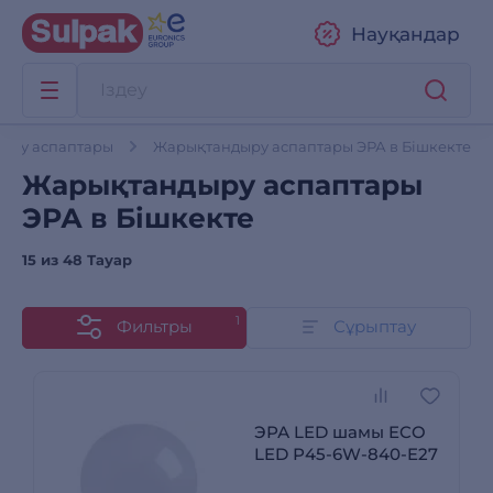
Науқандар
ыру аспаптары
Жарықтандыру аспаптары ЭРА в Бішкекте
Жарықтандыру аспаптары
ЭРА в Бішкекте
15 из
48 Тауар
1
Фильтры
Сұрыптау
ЭРА LED шамы ECO
LED Р45-6W-840-E27