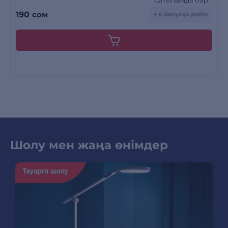
Сатылымда бар
190
сом
+ 6 бонусқа дейін
Шолу мен жаңа өнімдер