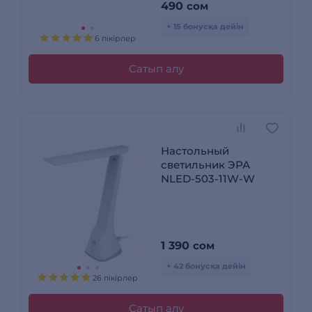
490
сом
+ 15 бонусқа дейін
6 пікірлер
Сатып алу
Настольный
светильник ЭРА
NLED-503-11W-W
1 390
сом
+ 42 бонусқа дейін
26 пікірлер
Сатып алу