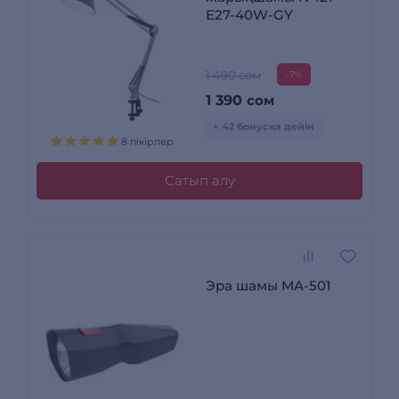
E27-40W-GY
1 490 сом
-7%
1 390
сом
+ 42 бонусқа дейін
8 пікірлер
Сатып алу
Эра шамы MA-501