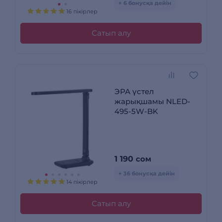
+ 6 бонусқа дейін
16 пікірлер
Сатып алу
ЭРА үстел
жарықшамы NLED-
495-5W-BK
1 190
сом
+ 36 бонусқа дейін
14 пікірлер
Сатып алу