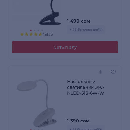
1 490
сом
+ 45 бонусқа дейін
1 пікір
Сатып алу
Настольный
светильник ЭРА
NLED-513-6W-W
1 390
сом
+ 42 бонусқа дейін