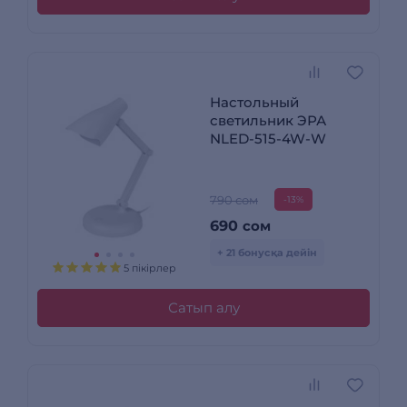
Настольный
светильник ЭРА
NLED-515-4W-W
790 сом
-13%
690
сом
+ 21 бонусқа дейін
5 пікірлер
Сатып алу