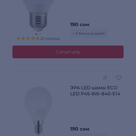
190
сом
+ 6 бонусқа дейін
23 пікірлер
Сатып алу
ЭРА LED шамы ECO
LED Р45-6W-840-E14
190
сом