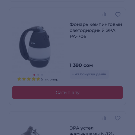
Фонарь кемпинговый
светодиодный ЭРА
PA-706
1 390
сом
+ 42 бонусқа дейін
5 пікірлер
Сатып алу
ЭРА үстел
жарықшамы N-121-