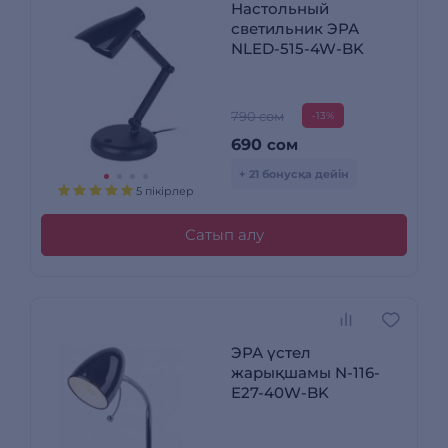
Настольный
светильник ЭРА
NLED-515-4W-BK
790 сом
-13%
690
сом
+ 21 бонусқа дейін
5 пікірлер
Сатып алу
ЭРА үстел
жарықшамы N-116-
Е27-40W-BK