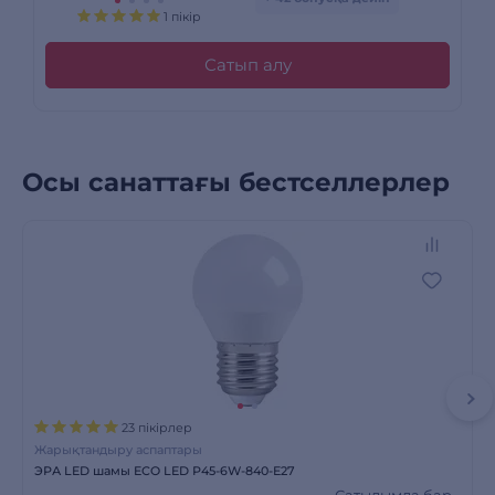
1 пікір
Сатып алу
Осы санаттағы бестселлерлер
23 пікірлер
Жарықтандыру аспаптары
ЭРА LED шамы ECO LED Р45-6W-840-E27