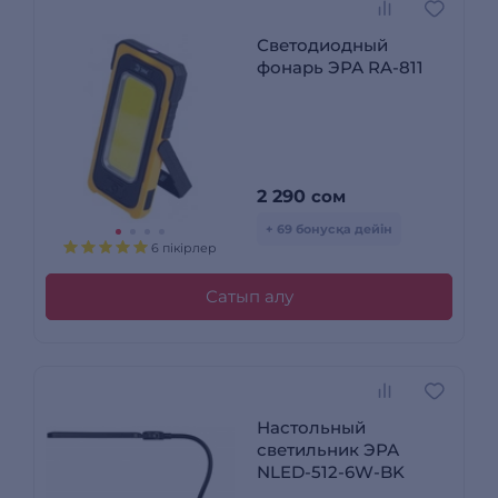
Светодиодный
фонарь ЭРА RA-811
2 290
сом
+ 69 бонусқа дейін
6 пікірлер
Сатып алу
Настольный
светильник ЭРА
NLED-512-6W-BK