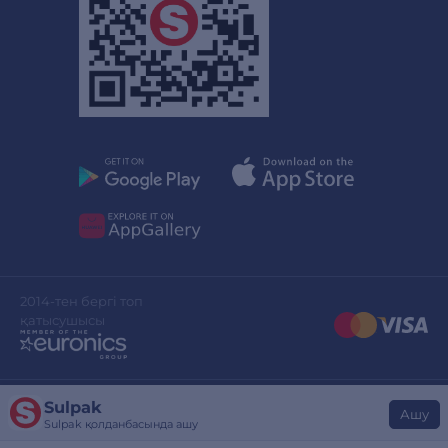
2014-тен бергі топ
қатысушысы
Sulpak
Сайттың дизайны
stylepix.net
Ашу
Sulpak қолданбасында ашу
Сайтты әзірлеген
evinent.com