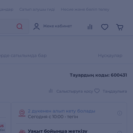
қандар
Сатып алушы гиді
Несие және бөліп төлеу
Жеке кабинет
ерде сатылымда бар
Нұсқаулар
Тауардың коды: 600431
Салыстыруға қосу
Таңдаулыға
2 дүкенен алып кету болады
Сегодня с 10:00
•
тегін
йін
Уақыт бойынша жеткізу