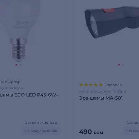
16 пікірлер
6 пікірлер
у аспаптары
Жарықтандыру аспаптары
шамы ECO LED Р45-6W-
Эра шамы MA-501
Сатылымда бар
Саты
490
+ 6 бонусқа дейін
+ 15 б
сом