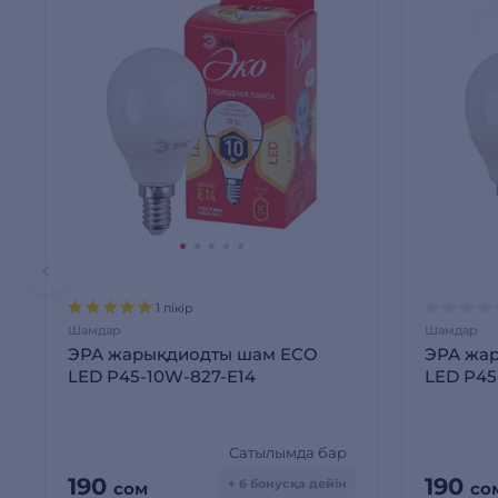
1 пікір
Шамдар
Шамдар
ЭРА жарықдиодты шам ECO
ЭРА жа
LED P45-10W-827-E14
LED P45
Сатылымда бар
190
190
+ 6 бонусқа дейін
сом
со