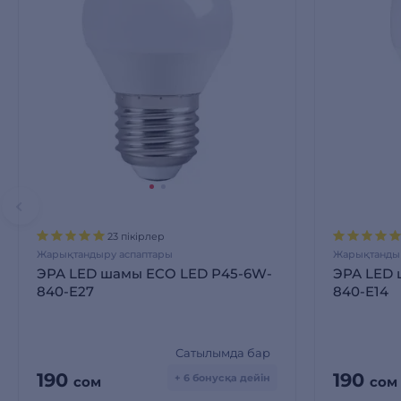
23 пікірлер
Жарықтандыру аспаптары
Жарықтандыр
ЭРА LED шамы ECO LED Р45-6W-
ЭРА LED 
840-E27
840-E14
Сатылымда бар
190
190
+ 6 бонусқа дейін
сом
сом