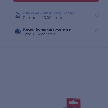
2 дүкенен алып кету болады
Сегодня с 10:00
•
тегін
Уақыт бойынша жеткізу
Ертең
•
бесплатно