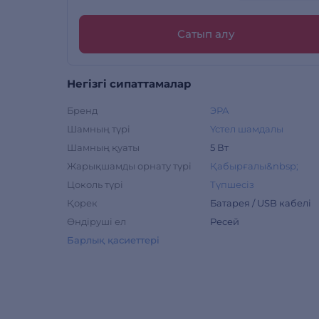
Сатып алу
Негізгі сипаттамалар
Бренд
ЭРА
Шамның түрі
Үстел шамдалы
Шамның қуаты
5 Вт
Жарықшамды орнату түрі
Қабырғалы&nbsp;
Цоколь түрі
Түпшесіз
Қорек
Батарея / USB кабелі
Өндіруші ел
Ресей
Барлық қасиеттері