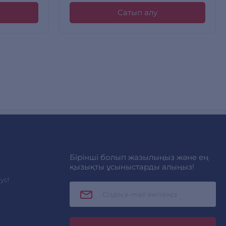
Сатып алу
Бірінші болып жазылыңыз және ең
қызықты ұсыныстарды алыңыз!
ус!