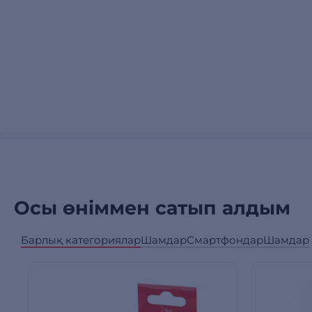
Осы өніммен сатып алдым
Барлық категориялар
Шамдар
Смартфондар
Шамдар