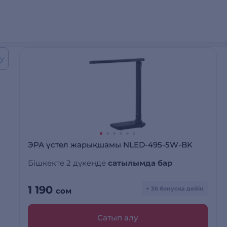
у
ЭРА үстел жарықшамы NLED-495-5W-BK
Бішкекте 2 дүкенде
сатылымда бар
1 190
+ 36 бонусқа дейін
сом
Сатып алу