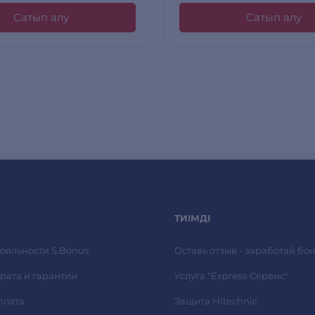
Сатып алу
Сатып алу
ТИІМДІ
ояльности S.Bonus
Оставь отзыв - заработай бон
рата и гарантии
Услуга "Express-Сервис"
плата
Защита Hitechnic