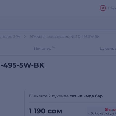
Нау
аптары ЭРА
ЭРА үстел жарықшамы NLED 495 5W BK
Пікірлер
14
Дүкенд
-495-5W-BK
Бішкекте 2 дүкенде
сатылымда бар
1 190 сом
+ 36 бонусқа де