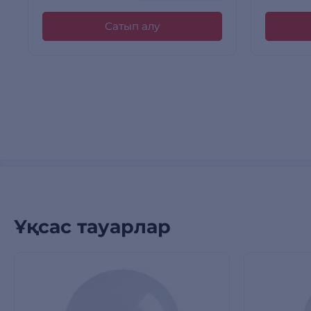
Сатып алу
Ұқсас тауарлар