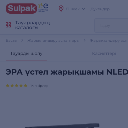
Бішкек
Дүкендер
Тауарлардың
каталогы
Басты
Жарықтандыру аспаптары
Жарықтандыру асп
Тауарды шолу
Қасиеттері
ЭРА үстел жарықшамы NLED
14 пікірлер