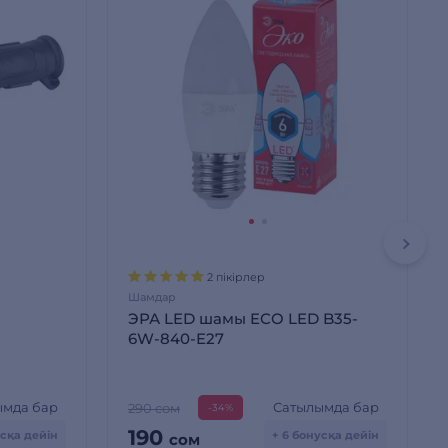
2 пікірлер
Шамдар
ЭРА LED шамы ECO LED B35-
6W-840-E27
ымда бар
Сатылымда бар
290 сом
-34%
190
усқа дейін
+ 6 бонусқа дейін
сом