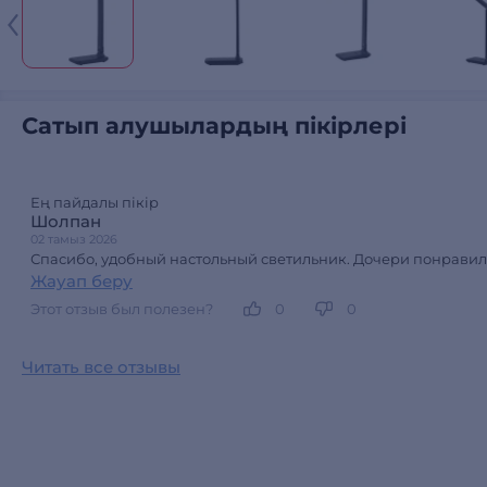
Сатып алушылардың пікірлері
Ең пайдалы пікір
Шолпан
02 тамыз 2026
Спасибо, удобный настольный светильник. Дочери понравило
Жауап беру
Этот отзыв был полезен?
0
0
Читать все отзывы