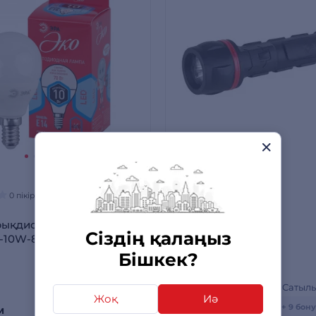
0 пікірлер
29 пікірлер
Шамдар
рықдиодты шам ECO
Фонарь ЭРА R2AA
Сіздің қалаңыз
-10W-840-E14
Бішкек?
Сатылымда бар
Сатыл
390 сом
-26%
Жоқ
Иә
290
+ 6 бонусқа дейін
+ 9 бон
м
сом