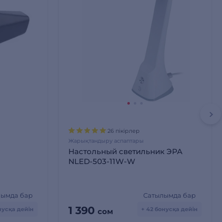
26 пікірлер
Жарықтандыру аспаптары
Настольный светильник ЭРА
NLED-503-11W-W
лымда бар
Сатылымда бар
1 390
онусқа дейін
+ 42 бонусқа дейін
сом