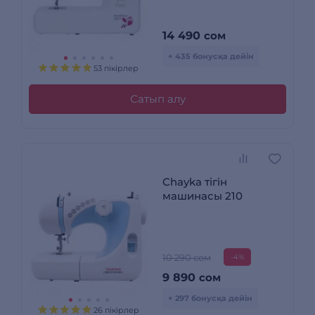
14 490
сом
+ 435 бонусқа дейін
53 пікірлер
Сатып алу
Chayka тігін
машинасы 210
10 290 сом
-4%
9 890
сом
+ 297 бонусқа дейін
26 пікірлер