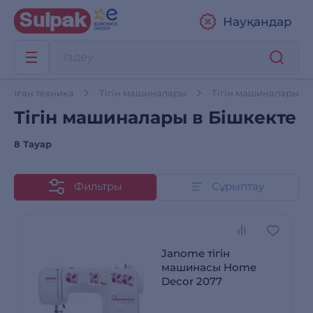
Науқандар
рналған техника
Тігін машиналары
Тігін машиналары
Тігін машиналары в Бішкекте
8 Тауар
Фильтры
Сұрыптау
Janome тігін
машинасы Home
Decor 2077