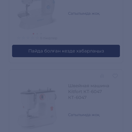
Сатылымда жоқ
0 пікірлер
Пайда болған кезде хабарлаңыз
Швейная машина
Kitfort КТ-6047
КТ-6047
Сатылымда жоқ