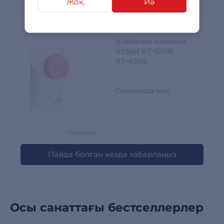
Жоқ
Иә
Швейная машина
Kitfort КТ-6358
КТ-6358
Сатылымда жоқ
0 пікірлер
Пайда болған кезде хабарлаңыз
Осы санаттағы бестселлерлер