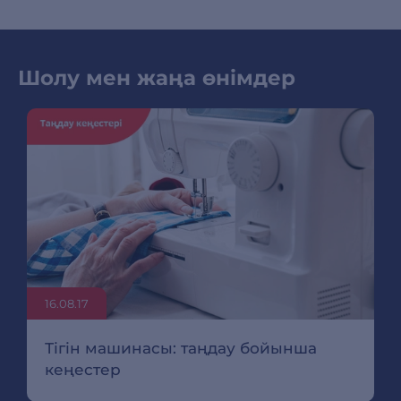
Шолу мен жаңа өнімдер
16.08.17
Тігін машинасы: таңдау бойынша
кеңестер