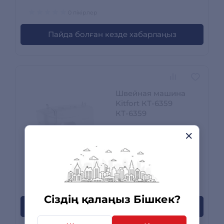
0 пікірлер
Пайда болған кезде хабарлаңыз
Швейная машина
Kitfort КТ-6359
КТ-6359
Сатылымда жоқ
0 пікірлер
Сіздің қалаңыз Бішкек?
Пайда болған кезде хабарлаңыз