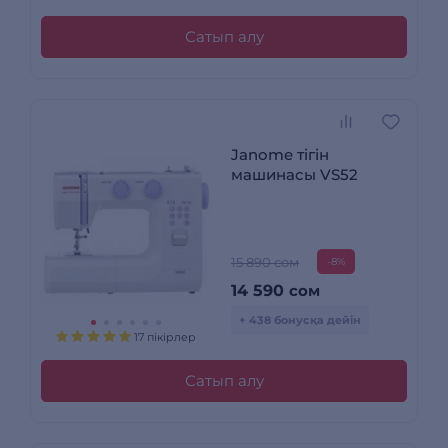
Сатып алу
Janome тігін
машинасы VS52
15 890 сом
-8%
14 590
сом
+ 438 бонусқа дейін
17 пікірлер
Сатып алу