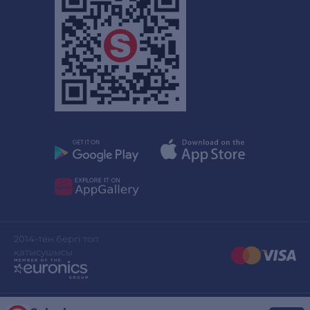
2014-тен бергі топ
қатысушысы