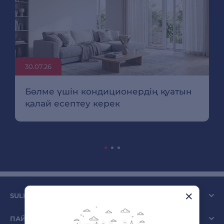
30.07.26
Бөлме үшін кондиционердің қуатын
қалай есептеу керек
SULPAK КОМПАНИЯСЫ
ПАЙДАЛЫ