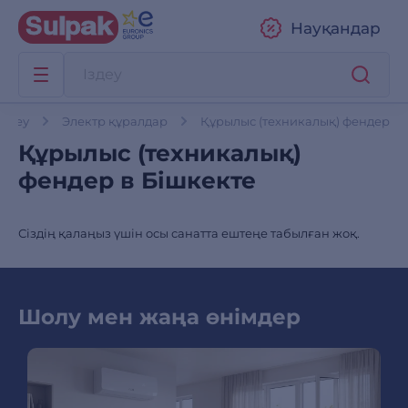
Науқандар
ндеу
Электр құралдар
Құрылыс (техникалық) фендер
Құрылыс (техникалық)
фендер в Бішкекте
Сіздің қалаңыз үшін осы санатта ештеңе табылған жоқ.
Шолу мен жаңа өнімдер