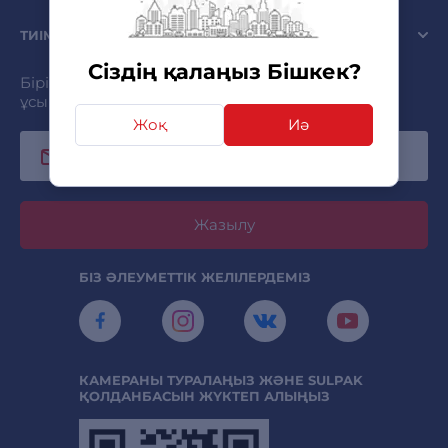
ТИІМДІ
Сіздің қалаңыз Бішкек?
Бірінші болып жазылыңыз және ең қызықты
ұсыныстарды алыңыз!
Жоқ
Иә
Жазылу
БІЗ ӘЛЕУМЕТТІК ЖЕЛІЛЕРДЕМІЗ
КАМЕРАНЫ ТУРАЛАҢЫЗ ЖӘНЕ SULPAK
ҚОЛДАНБАСЫН ЖҮКТЕП АЛЫҢЫЗ