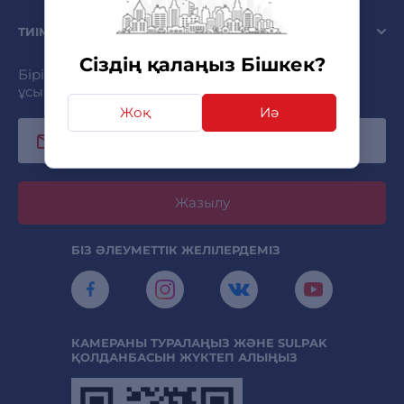
ТИІМДІ
Сіздің қалаңыз Бішкек?
Бірінші болып жазылыңыз және ең қызықты
ұсыныстарды алыңыз!
Жоқ
Иә
Жазылу
БІЗ ӘЛЕУМЕТТІК ЖЕЛІЛЕРДЕМІЗ
КАМЕРАНЫ ТУРАЛАҢЫЗ ЖӘНЕ SULPAK
ҚОЛДАНБАСЫН ЖҮКТЕП АЛЫҢЫЗ