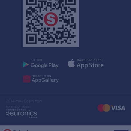
2014-тен бергі топ
қатысушысы