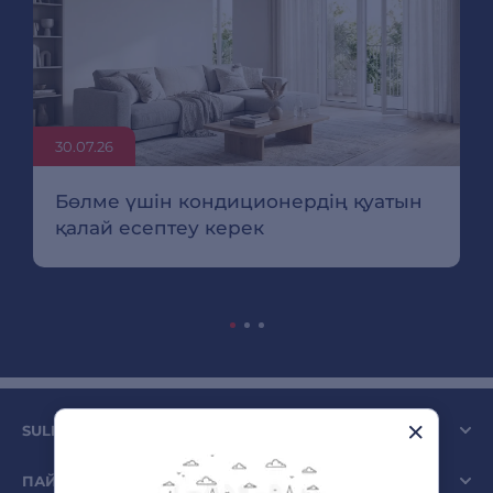
30.07.26
Бөлме үшін кондиционердің қуатын
қалай есептеу керек
SULPAK КОМПАНИЯСЫ
ПАЙДАЛЫ