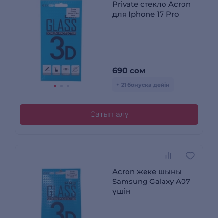
Private стекло Acron
для Iphone 17 Pro
690
сом
+ 21 бонусқа дейін
Сатып алу
Acron жеке шыны
Samsung Galaxy A07
үшін