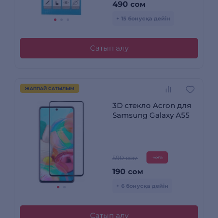
490
сом
+ 15 бонусқа дейін
Сатып алу
ЖАППАЙ САТЫЛЫМ
3D стекло Acron для
Samsung Galaxy A55
590 сом
-68%
190
сом
+ 6 бонусқа дейін
Сатып алу