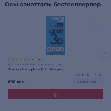
Осы санаттағы бестселлерлер
4 пікірлер
Қорғаныс қабықшалары, жапсырмалар
3D шыны Acron Iphone 17 Pro Max үшін
Сатылымда бар
490
сом
+ 15 бонусқа дейін