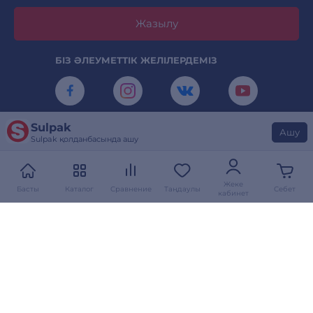
Жазылу
БІЗ ӘЛЕУМЕТТІК ЖЕЛІЛЕРДЕМІЗ
Sulpak
КАМЕРАНЫ ТУРАЛАҢЫЗ ЖӘНЕ SULPAK
Ашу
Sulpak қолданбасында ашу
ҚОЛДАНБАСЫН ЖҮКТЕП АЛЫҢЫЗ
Жеке
Басты
Каталог
Сравнение
Таңдаулы
Себет
кабинет