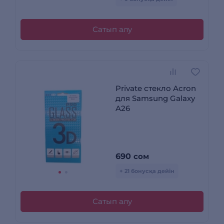
Сатып алу
Private стекло Acron
для Samsung Galaxy
A26
690
сом
+ 21 бонусқа дейін
Сатып алу