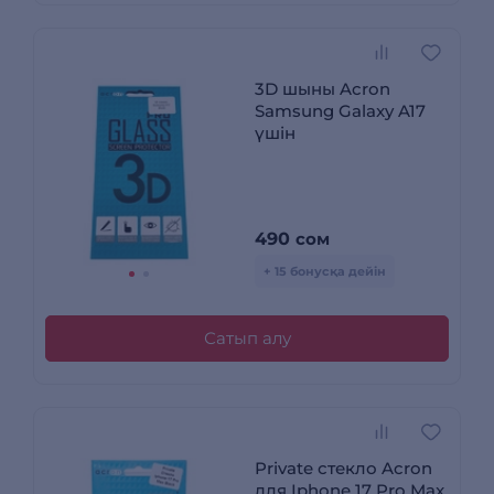
3D шыны Acron
Samsung Galaxy A17
үшін
490
сом
+ 15 бонусқа дейін
Сатып алу
Private стекло Acron
для Iphone 17 Pro Max