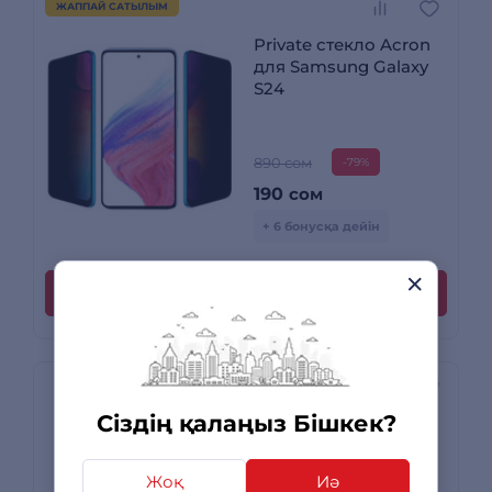
ЖАППАЙ САТЫЛЫМ
Private стекло Acron
для Samsung Galaxy
S24
890 сом
-79%
190
сом
+ 6 бонусқа дейін
Сатып алу
Сіздің қалаңыз Бішкек?
Acron шынысы
Samsung Galaxy A56
үшін 3D
Жоқ
Иә