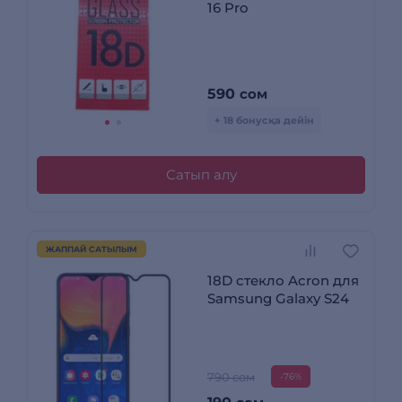
16 Pro
590
сом
+ 18 бонусқа дейін
Сатып алу
ЖАППАЙ САТЫЛЫМ
18D стекло Acron для
Samsung Galaxy S24
790 сом
-76%