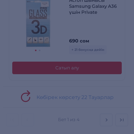
Acron шынысы
Samsung Galaxy A36
үшін Private
690
сом
+ 21 бонусқа дейін
Сатып алу
Көбірек көрсету 22 Тауарлар
Бет
1 из 4