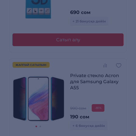
690
сом
+ 21 бонусқа дейін
Сатып алу
ЖАППАЙ САТЫЛЫМ
Private стекло Acron
для Samsung Galaxy
A55
990 сом
-81%
190
сом
+ 6 бонусқа дейін