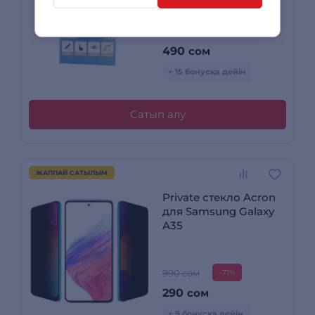
490
сом
+ 15 бонусқа дейін
Сатып алу
ЖАППАЙ САТЫЛЫМ
Private стекло Acron
для Samsung Galaxy
A35
990 сом
-71%
290
сом
+ 9 бонусқа дейін