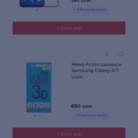
190
сом
+ 6 бонусқа дейін
Сатып алу
Жеке Acron шынысы
Samsung Galaxy A17
үшін
690
сом
+ 21 бонусқа дейін
Сатып алу