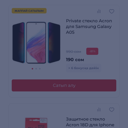
ЖАППАЙ САТЫЛЫМ
Private стекло Acron
для Samsung Galaxy
A05
990 сом
-81%
190
сом
+ 6 бонусқа дейін
Сатып алу
Защитное стекло
Acron 18D для Iphone