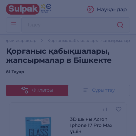
Науқандар
н керек-жарақтар
Қорғаныс қабықшалары, жапсырмалар
Қорғаныс қабықшалары,
жапсырмалар в Бішкекте
81 Тауар
Фильтры
Сұрыптау
3D шыны Acron
Iphone 17 Pro Max
үшін