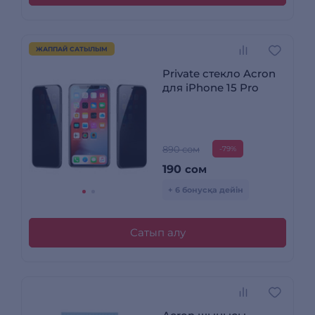
ЖАППАЙ САТЫЛЫМ
Private стекло Acron
для iPhone 15 Pro
890 сом
-79%
190
сом
+ 6 бонусқа дейін
Сатып алу