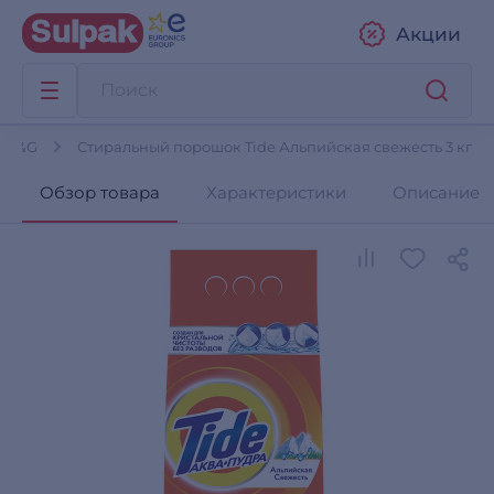
Акции
я P&G
Стиральный порошок Tide Альпийская свежесть 3 кг
Обзор товара
Характеристики
Описание