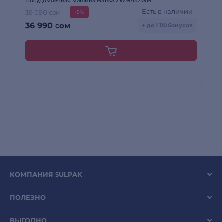
Посудомоечная машина Hansa ZWM447WH
Сма
Есть в наличии
39 090 сом
-5%
-
36 990
сом
1
+ до 1 110 бонусов
КОМПАНИЯ SULPAK
ПОЛЕЗНО
ВЫГОДНО