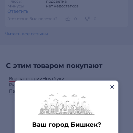
Плюсы:
подсветка
Минусы:
нет недостатков
Ответить
Этот отзыв был полезен?
0
0
Читать все отзывы
С этим товаром покупают
Все категории
Ноутбуки
Рюкзаки и сумки для ноутбуков
Пакеты для ноутбуков
Ваш город Бишкек?