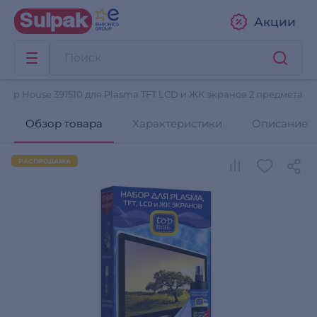
Акции
 Top House 391510 для Plasma TFT LCD и ЖК экранов 2 предмета
Обзор товара
Характеристики
Описание
РАСПРОДАЖА