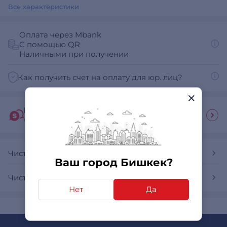
Все характеристики
Оплата через Mbank
С помощью QR
Наличными при получении
Как получить счет на оплату для юр. лиц?
Гид покупателя
Ответы на часто задаваемые вопросы
Чистящие средства для оргтехники
Ваш город Бишкек?
Чистящие средства для оргтехники Top House
Нет
Да