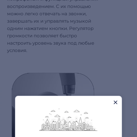
воспроизведением. С их помощью
можно легко отвечать на звонки,
завершать их и управлять музыкой
одним нажатием кнопки. Регулятор
громкости позволяет быстро
настроить уровень звука под любые
условия.