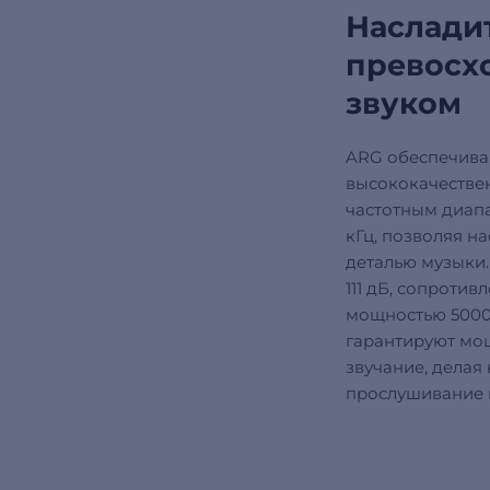
Наслади
превосх
звуком
ARG обеспечив
высококачествен
частотным диапа
кГц, позволяя н
деталью музыки.
111 дБ, сопротив
мощностью 5000
гарантируют мо
звучание, делая
прослушивание