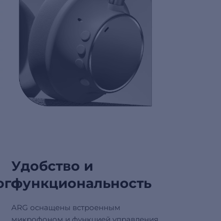
Удобство и
ого
функциональность
ARG оснащены встроенным
микрофоном и функцией управления