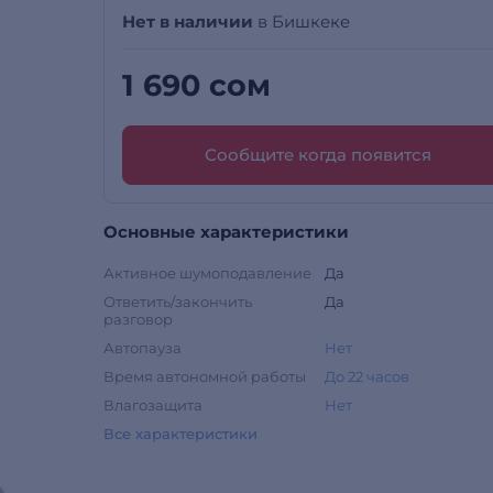
Нет в наличии
в Бишкеке
1 690 сом
Сообщите когда появится
Основные характеристики
Активное шумоподавление
Да
Ответить/закончить
Да
разговор
Автопауза
Нет
Время автономной работы
До 22 часов
Влагозащита
Нет
Все характеристики