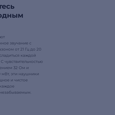
тесь
одным
ают
ное звучание с
зоном от 21 Гц до 20
асладиться каждой
 С чувствительностью
лением 32 Ом и
 мВт, эти наушники
щное и чистое
 каждое
 незабываемым.