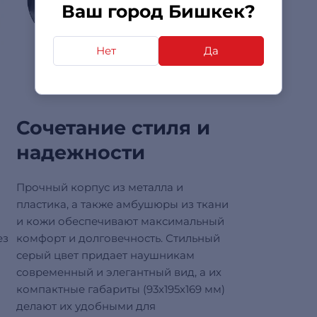
Ваш город Бишкек?
Нет
Да
Сочетание стиля и
надежности
Прочный корпус из металла и
пластика, а также амбушюры из ткани
и кожи обеспечивают максимальный
ез
комфорт и долговечность. Стильный
серый цвет придает наушникам
современный и элегантный вид, а их
компактные габариты (93х195х169 мм)
делают их удобными для