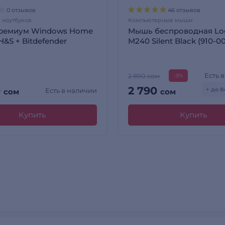
0 отзывов
46 отзывов
 ноутбуков
Компьютерные мыши
Премиум Windows Home
Мышь беспроводная Lo
 H&S + Bitdefender
M240 Silent Black (910-00
Есть 
2 890 сом
-3%
0
2 790
+ до 
Есть в наличии
сом
сом
Купить
Купить