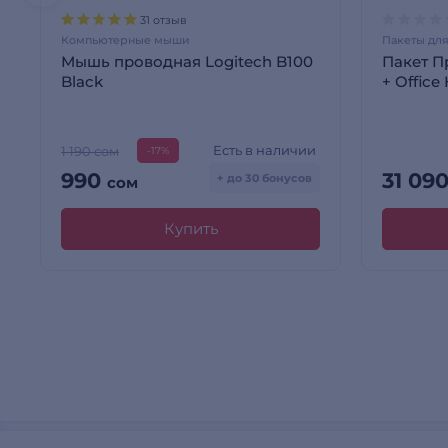
31 отзыв
Компьютерные мыши
Пакеты для
Мышь проводная Logitech B100
Пакет 
Black
+ Office
Есть в наличии
1 190 сом
-17%
990
31 09
+ до 30 бонусов
сом
Купить