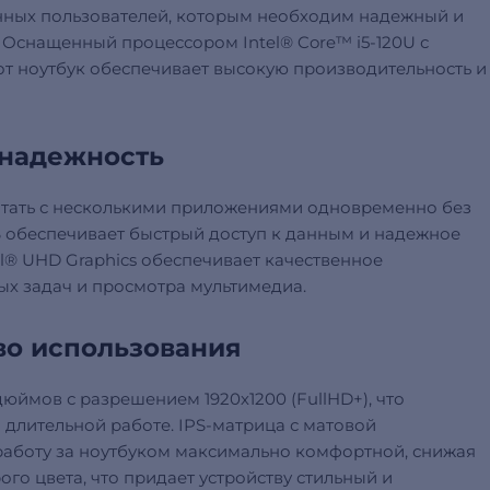
менных пользователей, которым необходим надежный и
 Оснащенный процессором Intel® Core™ i5-120U с
тот ноутбук обеспечивает высокую производительность и
 надежность
отать с несколькими приложениями одновременно без
B обеспечивает быстрый доступ к данным и надежное
l® UHD Graphics обеспечивает качественное
х задач и просмотра мультимедиа.
во использования
 дюймов с разрешением 1920х1200 (FullHD+), что
 длительной работе. IPS-матрица с матовой
 работу за ноутбуком максимально комфортной, снижая
ого цвета, что придает устройству стильный и