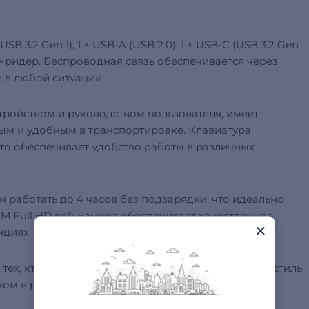
 3.2 Gen 1), 1 × USB‑A (USB 2.0), 1 × USB‑C (USB 3.2 Gen
D‑ридер. Беспроводная связь обеспечивается через
и в любой ситуации.
стройством и руководством пользователя, имеет
ктным и удобным в транспортировке. Клавиатура
что обеспечивает удобство работы в различных
 работать до 4 часов без подзарядки, что идеально
 2M Full HD веб-камера обеспечивает качественное
нциях.
 тех, кто ценит производительность, надежность и стиль
ом в работе и учебе, обеспечивая комфорт и