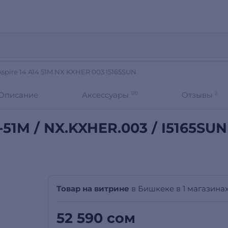
spire 14 A14 51M NX KXHER 003 I5165SUN
Описание
Аксессуары
120
Отзывы
2
-51M / NX.KXHER.003 / I5165SUN
Товар на витрине
в Бишкеке в 1 магазина
52 590 сом