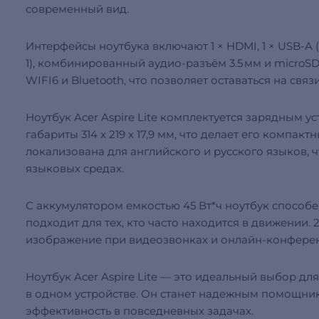
современный вид.
Интерфейсы ноутбука включают 1 × HDMI, 1 × USB‑A (USB
1), комбинированный аудио‑разъём 3.5 мм и microS
WIFI6 и Bluetooth, что позволяет оставаться на связ
Ноутбук Acer Aspire Lite комплектуется зарядным у
габариты 314 x 219 x 17,9 мм, что делает его компа
локализована для английского и русского языков, 
языковых средах.
С аккумулятором емкостью 45 Вт*ч ноутбук способен
подходит для тех, кто часто находится в движении.
изображение при видеозвонках и онлайн-конфере
Ноутбук Acer Aspire Lite — это идеальный выбор для
в одном устройстве. Он станет надежным помощник
эффективность в повседневных задачах.