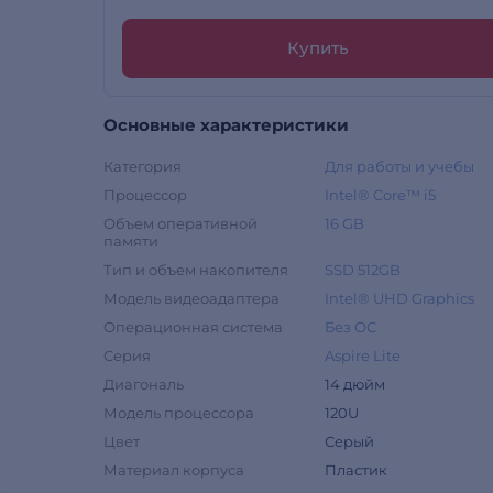
Купить
Основные характеристики
Категория
Для работы и учебы
Процессор
Intel® Core™ i5
Объем оперативной
16 GB
памяти
Тип и объем накопителя
SSD 512GB
Модель видеоадаптера
Intel® UHD Graphics
Операционная система
Без ОС
Серия
Aspire Lite
Диагональ
14 дюйм
Модель процессора
120U
Цвет
Серый
Материал корпуса
Пластик