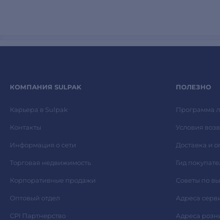
КОМПАНИЯ SULPAK
ПОЛЕЗНО
Карьера в Sulpak
Программа л
Контакты
Условия возв
Информация о сети
Доставка и о
Торговая недвижимость
Гид покупате
Корпоративные продажи
Советы по в
Оптовый отдел
Адреса серв
CPI Партнерство
Адреса розн