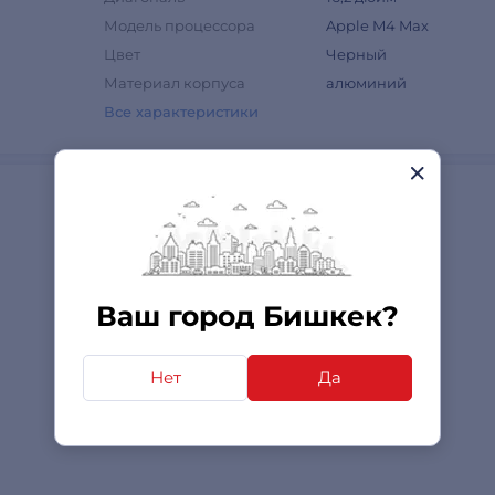
Модель процессора
Apple M4 Max
Цвет
Черный
Материал корпуса
алюминий
Все характеристики
Ваш город Бишкек?
Нет
Да