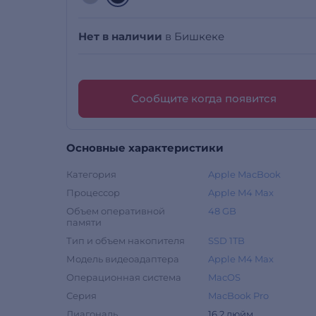
Нет в наличии
в Бишкеке
Сообщите когда появится
Основные характеристики
Категория
Apple MacBook
Процессор
Apple M4 Max
Объем оперативной
48 GB
памяти
Тип и объем накопителя
SSD 1TB
Модель видеоадаптера
Apple M4 Max
Операционная система
MacOS
Серия
MacBook Pro
Диагональ
16,2 дюйм