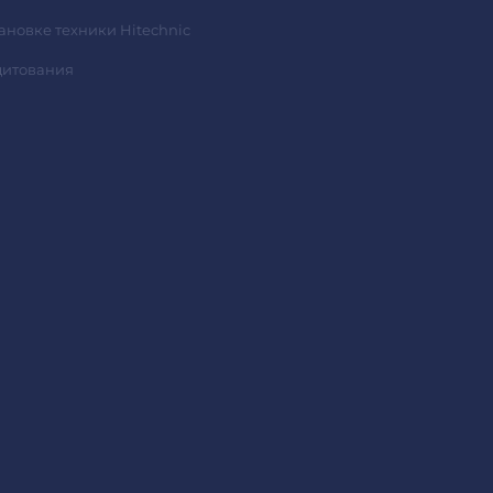
тановке техники Hitechnic
дитования