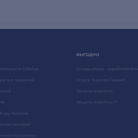
ВЫГОДНО
ояльности S.Bonus
Оставь отзыв - заработай бон
рата и гарантии
Услуга "Express-Сервис"
плата
Защита Hitechnic
ля
Защита Hitechnic IT
ыбору техники
исных центров
ичных магазинов