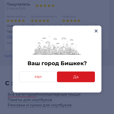
Покупатель
21 июня 2026
Время работы
Функциональность
Мощность
Отличный ноутбук. Компактный, производительный.
Прибыл вовремя.
Ответить
Этот отзыв был полезен?
0
0
Читать все отзывы
Ваш город Бишкек?
Нет
Да
С этим товаром покупают
Все категории
Компьютерные мыши
Пакеты для ноутбуков
Рюкзаки и сумки для ноутбуков