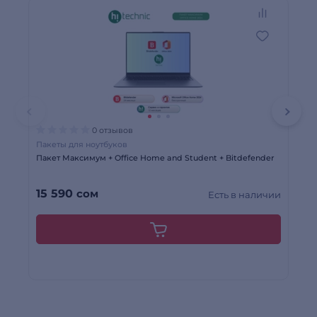
Р
0 отзывов
Пакеты для ноутбуков
Ко
Пакет Максимум + Office Home and Student + Bitdefender
Мы
1 
15 590
сом
9
Есть в наличии