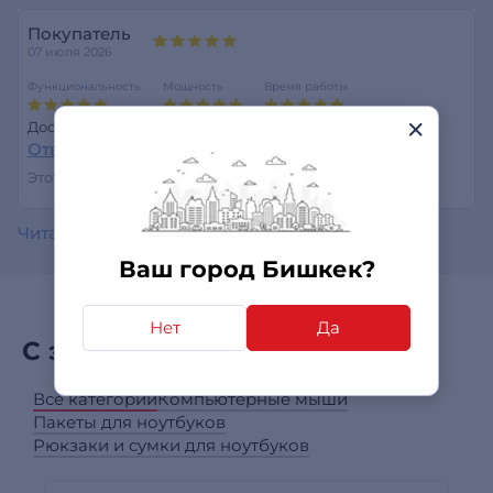
Покупатель
07 июля 2026
Функциональность
Мощность
Время работы
Доставили вовремя, сыну понравился.
Ответить
Этот отзыв был полезен?
0
0
Читать все отзывы
Ваш город Бишкек?
Нет
Да
С этим товаром покупают
Все категории
Компьютерные мыши
Пакеты для ноутбуков
Рюкзаки и сумки для ноутбуков