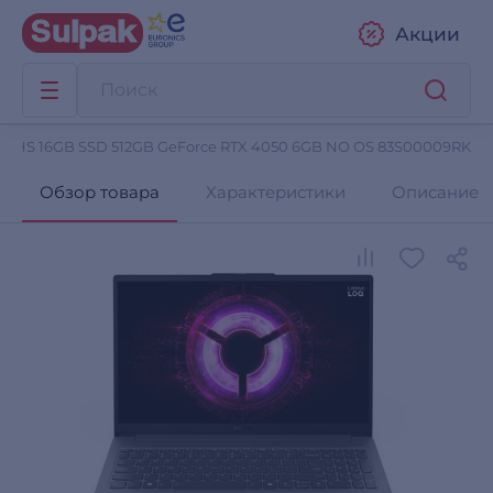
Акции
735HS 16GB SSD 512GB GeForce RTX 4050 6GB NO OS 83S00009RK
Обзор товара
Характеристики
Описание