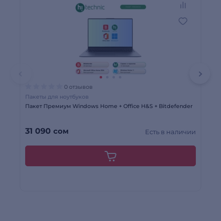
0 отзывов
Пакеты для ноутбуков
Па
Пакет Премиум Windows Home + Office H&S + Bitdefender
Па
31 090
сом
18
Есть в наличии