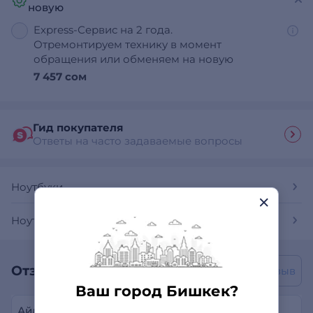
новую
Express-Сервис на 2 года.
Отремонтируем технику в момент
обращения или обменяем на новую
7 457 сом
Гид покупателя
Ответы на часто задаваемые вопросы
Ноутбуки
Ноутбуки Acer
Отзывы покупателей
Написать отзыв
Ваш город Бишкек?
Айдана