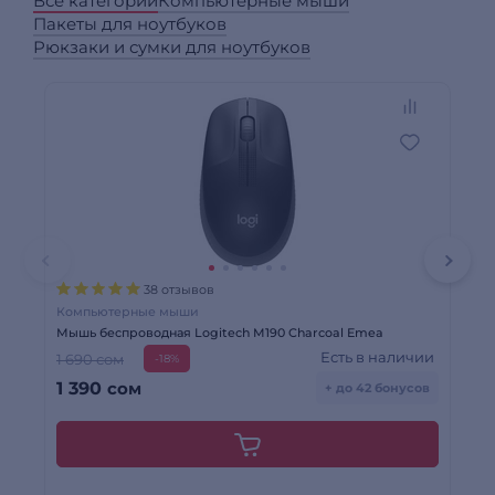
Все категории
Компьютерные мыши
Пакеты для ноутбуков
Рюкзаки и сумки для ноутбуков
38 отзывов
Компьютерные мыши
Ко
Мышь беспроводная Logitech M190 Charcoal Emea
Мыш
Есть в наличии
1 690 сом
3 
-18%
1 390
сом
2
+ до 42 бонусов