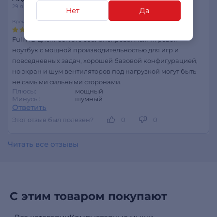
29 января 2026
Нет
Да
Время работы
Мощность
Функциональность
Full HD дисплеем это сбалансированный игровой
ноутбук с мощной производительностью для игр и
повседневных задач, хорошей базовой конфигурацией,
но экран и шум вентиляторов под нагрузкой могут быть
не самыми сильными сторонами.
Плюсы:
мощный
Минусы:
шумный
Ответить
Этот отзыв был полезен?
0
0
Читать все отзывы
С этим товаром покупают