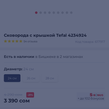
Сковорода с крышкой Tefal 4234924
54 отзыва
Код товара: 617917
Есть в наличии
в Бишкеке в 2 магазинах
Диаметр:
24 см
24 см
26 см
28 см
4 290 сом
-21%
+ до 102 бонусов
3 390 сом