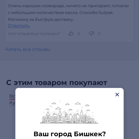
Очень хорошая сковорода, ничего не пригорает, готовлю
с небольшим количеством масла. Спасибо Sulpak
Магазину за быструю доставку.
Ответить
Этот отзыв был полезен?
0
0
Читать все отзывы
С этим товаром покупают
Все категории
Крышки для посуды
Кухонная утварь
Кастрюли, ковши
Ваш город Бишкек?