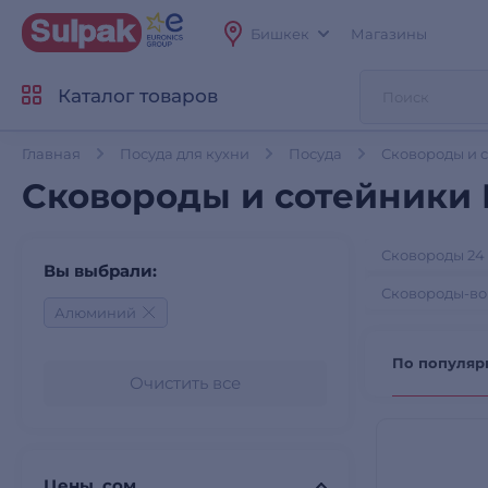
Бишкек
Магазины
Каталог товаров
Главная
Посуда для кухни
Посуда
Сковороды и 
Сковороды и сотейники
Сковороды 24
Вы выбрали:
Сковороды-во
Алюминий
По популяр
Очистить все
Цены, сом