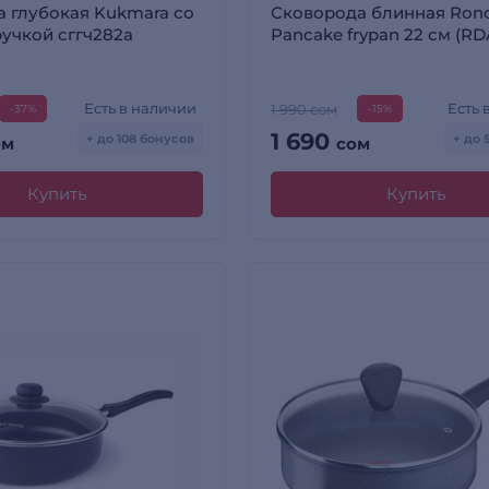
 глубокая Kukmara со
Сковорода блинная Rond
учкой сггч282а
Pancake frypan 22 см (RD
Есть в наличии
Есть 
1 990 сом
-37%
-15%
1 690
+ до 108 бонусов
+ до 
ом
сом
Купить
Купить