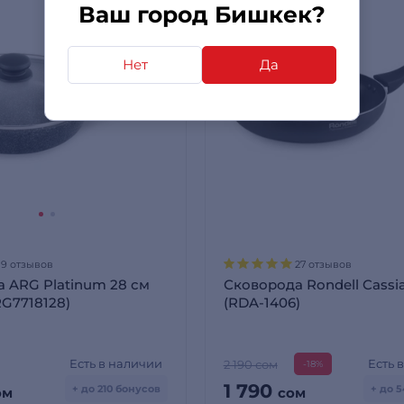
Ваш город Бишкек?
Нет
Да
19 отзывов
27 отзывов
 ARG Platinum 28 см
Сковорода Rondell Cassia
RG7718128)
(RDA-1406)
Есть в наличии
Есть 
2 190 сом
-18%
1 790
+ до 210 бонусов
+ до 
ом
сом