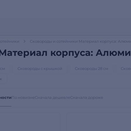
сотейники
Сковороды и сотейники Материал корпуса: Алюм
 Материал корпуса: Алюм
 см
Сковороды с крышкой
Сковороды 28 см
Сков
к
ности
По новизне
Сначала дешевле
Сначала дороже