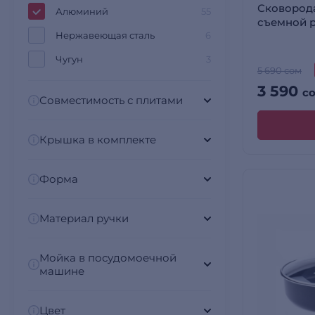
Сковорода
Алюминий
55
съемной р
Нержавеющая сталь
6
Чугун
3
5 690 сом
3 590
с
Совместимость с плитами
Крышка в комплекте
Форма
Материал ручки
Мойка в посудомоечной
машине
Цвет