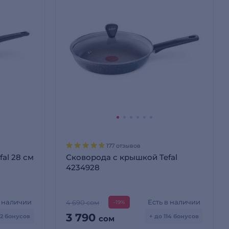
177 отзывов
al 28 см
Сковорода с крышкой Tefal
4234928
в наличии
Есть в наличии
4 690 сом
-19%
3 790
02 бонусов
+ до 114 бонусов
сом