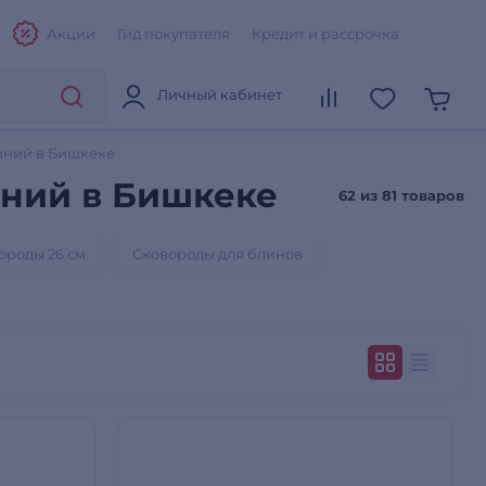
Акции
Гид покупателя
Кредит и рассрочка
Личный кабинет
иний в Бишкеке
иний в Бишкеке
62 из
81 товаров
ороды 26 см
Сковороды для блинов