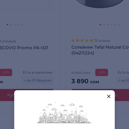
73 отзыва
9 отзывов
Сотейник Tefal Natural C
 SCOVO Promo PA-021
(04211224)
Есть в наличии
Есть 
4 990 сом
-27%
-22%
3 890
+ до 57 бонусов
+ до 1
м
сом
Купить
Купить