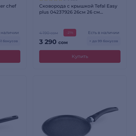
er chef
Сковорода c крышкой Tefal Easy
plus 04237926 26см 26 см
(4237926)
в наличии
Есть в наличии
4 190 сом
-21%
3 290
61 бонусов
+ до 99 бонусов
сом
Купить