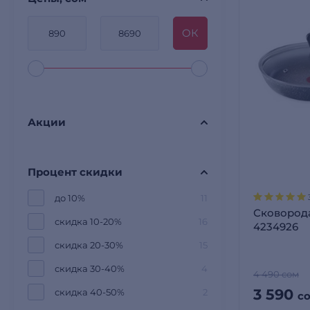
OК
Акции
Процент скидки
до 10%
11
Сковорода
скидка 10-20%
16
4234926
скидка 20-30%
15
скидка 30-40%
4
4 490 сом
3 590
скидка 40-50%
2
с