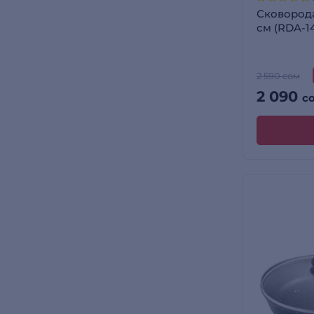
Сковорода
см (RDA-1
2 590 сом
2 090
с