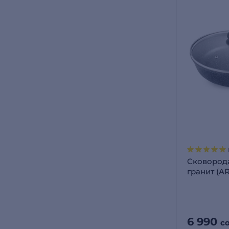
Cковорода
гранит (A
6 990
с