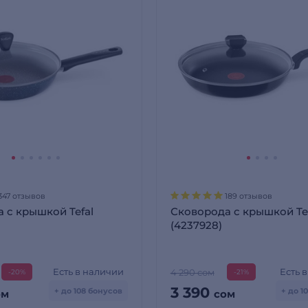
347 отзывов
189 отзывов
 с крышкой Tefal
Сковорода с крышкой Tef
(4237928)
Есть в наличии
Есть 
4 290 сом
-20%
-21%
3 390
+ до 108 бонусов
+ до 1
ом
сом