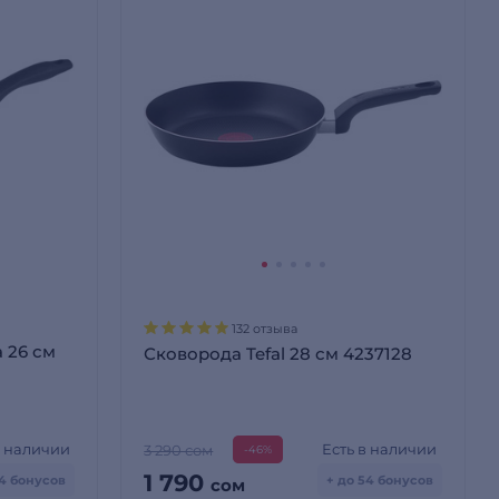
132 отзыва
 26 см
Сковорода Tefal 28 см 4237128
в наличии
Есть в наличии
3 290 сом
-46%
1 790
54 бонусов
+ до 54 бонусов
сом