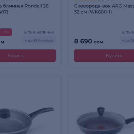
 блинная Rondell 26
Сковорода-вок ARG Mast
407)
32 см (WK600-1)
Есть в наличии
Есть 
-19%
8 690
+ до 63 бонусов
+ до 2
ом
сом
Купить
Купить