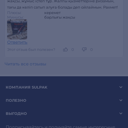
жақсы, жұмыс істеп тұр. Жалпы қызметтеріне ризамын,
тағы да келіп сатып алуға болады деп ойлаймын. Рахмет!
Плюсы:
керемет
Минусы:
барлығы жақсы
Ответить
Этот отзыв был полезен?
0
0
Читать все отзывы
КОМПАНИЯ SULPAK
ПОЛЕЗНО
ВЫГОДНО
Подписывайтесь и получайте самые интересные