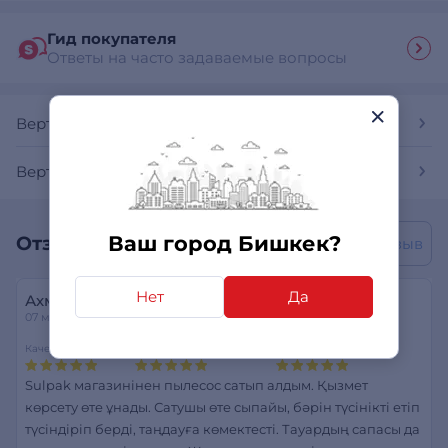
Гид покупателя
Ответы на часто задаваемые вопросы
Вертикальные и ручные пылесосы
Вертикальные и ручные пылесосы Tefal
Ваш город Бишкек?
Отзывы покупателей
Написать отзыв
Нет
Да
Ахметхан
07 марта 2026
Качество уборки
Удобство пользования
Функциональность
Sulpak магазинінен пылесос сатып алдым. Қызмет
көрсету өте ұнады. Сатушы өте сыпайы, бәрін түсінікті етіп
түсіндіріп берді, таңдауға көмектесті. Тауардың сапасы да