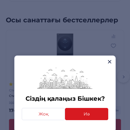
Осы санаттағы бестселлерлер
6 пікірлер
Стирально-сушильные колонны
Стиральная машина LG Washtower W4W8LVPKZHM
Сіздің қалаңыз Бішкек?
Сатылымда бар
191 590 сом
-9%
174 990
сом
+ 5 250 бонусқа дейін
Жоқ
Иә