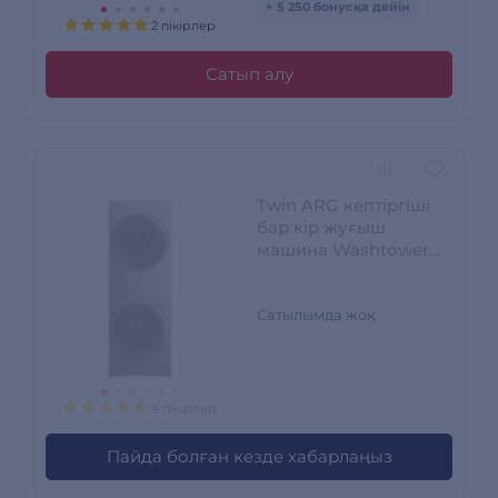
+ 5 250 бонусқа дейін
2 пікірлер
Сатып алу
Twin ARG кептіргіші
бар кір жуғыш
машина Washtower
TWF200-P127T10
Сатылымда жоқ
4 пікірлер
Пайда болған кезде хабарлаңыз