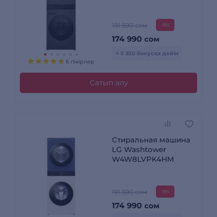
191 590 сом
-9%
174 990
сом
+ 5 250 бонусқа дейін
6 пікірлер
Сатып алу
Стиральная машина
LG Washtower
W4W8LVPK4HM
191 590 сом
-9%
174 990
сом