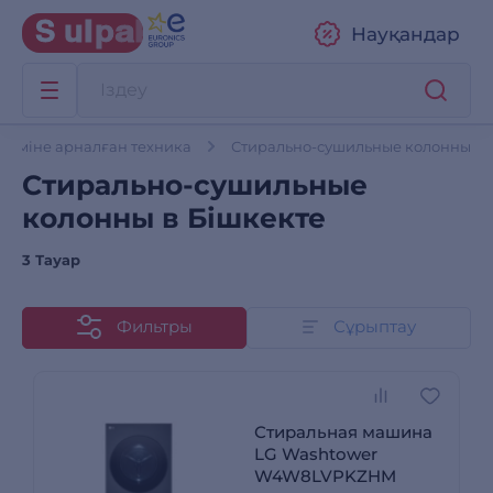
Науқандар
үтіміне арналған техника
Стирально-сушильные колонны
Стирально-сушильные
колонны в Бішкекте
3 Тауар
Фильтры
Сұрыптау
Стиральная машина
LG Washtower
W4W8LVPKZHM