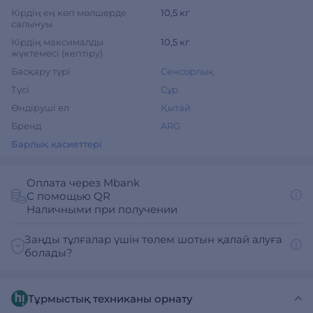
Кірдің ең көп мөлшерде
10,5 кг
салынуы
Кірдің максималды
10,5 кг
жүктемесі (кептіру)
Басқару түрі
Сенсорлық
Түсі
Сұр
Өндіруші ел
Қытай
Бренд
ARG
Барлық қасиеттері
Оплата через Mbank
С помощью QR
Наличными при получении
Заңды тұлғалар үшін төлем шотын қалай алуға
болады?
Тұрмыстық техниканы орнату