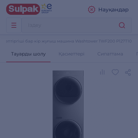
Науқандар
G кептіргіші бар кір жуғыш машина Washtower TWF200 P127T10
Тауарды шолу
Қасиеттері
Сипаттама