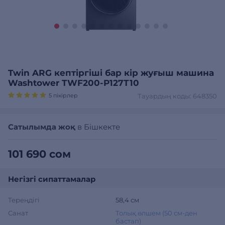
Twin ARG кептіргіші бар кір жуғыш машина
Washtower TWF200-P127T10
5 пікірлер
Тауардың коды: 648350
Сатылымда жоқ
в Бішкекте
101 690 сом
Негізгі сипаттамалар
Тереңдігі
58,4 см
Санат
Толық өлшем (50 см-ден
бастап)