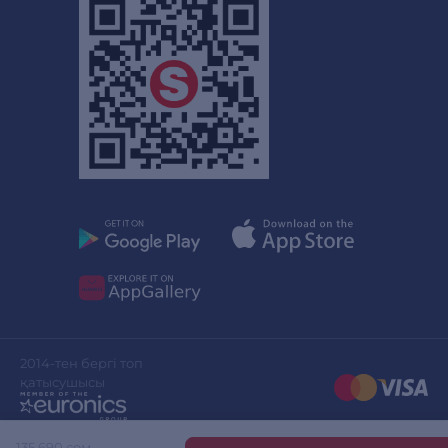
2014-тен бергі топ
қатысушысы
135 690 сом