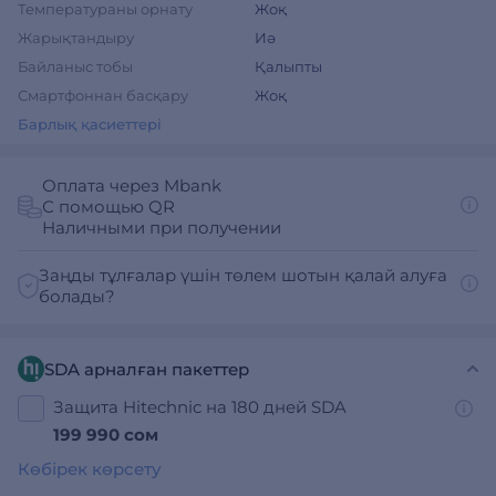
Температураны орнату
Жоқ
Жарықтандыру
Иә
Байланыс тобы
Қалыпты
Смартфоннан басқару
Жоқ
Барлық қасиеттері
Оплата через Mbank
С помощью QR
Наличными при получении
Заңды тұлғалар үшін төлем шотын қалай алуға
болады?
SDA арналған пакеттер
Защита Hitechnic на 180 дней SDA
199 990 сом
Көбірек көрсету