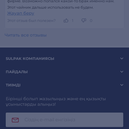
фирме. Возможно попался какой-то брак именно нам.
Этот чайник дальше использовать не будем.
Жауап беру
Этот отзыв был полезен?
1
0
Читать все отзывы
SULPAK КОМПАНИЯСЫ
ПАЙДАЛЫ
ТИІМДІ
Бірінші болып жазылыңыз және ең қызықты
ұсыныстарды алыңыз!