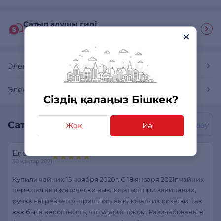
Сатып алушы гиді
Ответы на часто задаваемые вопросы
Электр шайнектер
Электр шайнектер Vitek
Сіздің қалаңыз Бішкек?
Сатып алушылардың пікірлері
Пікір жазу
Жоқ
Иә
Елена
30 қаңтар 2021
Купили чайник 15 ноября 2020г. С 18 января 2021г чайник
перестал автоматически выключаться при закипании,
ручка нагревается, пришлось выключать из розетки, так
как была вероятность, что ударит током. Разочарованы в