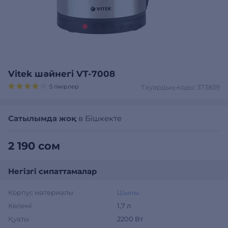
Vitek шәйнегі VT-7008
5 пікірлер
Тауардың коды: 373839
Сатылымда жоқ
в Бішкекте
2 190 сом
Негізгі сипаттамалар
Корпус материалы
Шыны
Көлемі
1,7 л
Қуаты
2200 Вт