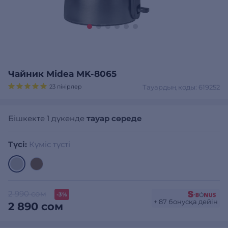
Чайник Midea MK-8065
23 пікірлер
Тауардың коды: 619252
Бішкекте 1 дүкенде
тауар сөреде
Түсі:
Күміс түсті
2 990 сом
-3%
+ 87 бонусқа дейін
2 890 сом