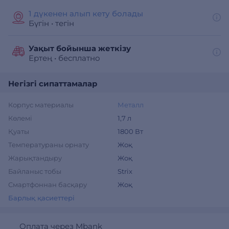
1 дүкенен алып кету болады
Бүгін
•
тегін
Уақыт бойынша жеткізу
Ертең
•
бесплатно
Негізгі сипаттамалар
Корпус материалы
Металл
Көлемі
1,7 л
Қуаты
1800 Вт
Температураны орнату
Жоқ
Жарықтандыру
Жоқ
Байланыс тобы
Strix
Смартфоннан басқару
Жоқ
Барлық қасиеттері
Оплата через Mbank