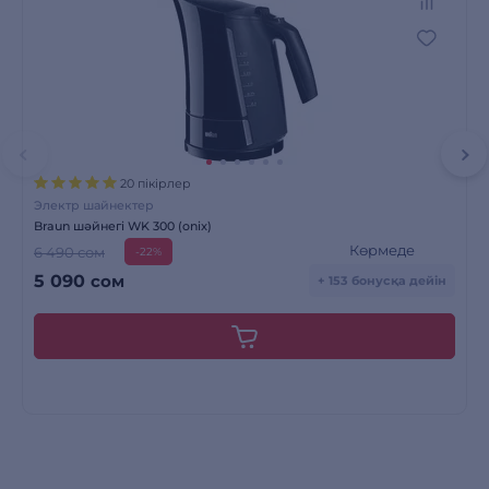
20 пікірлер
Электр шайнектер
Braun шәйнегі WK 300 (onix)
Көрмеде
6 490 сом
-22%
5 090
сом
+ 153 бонусқа дейін