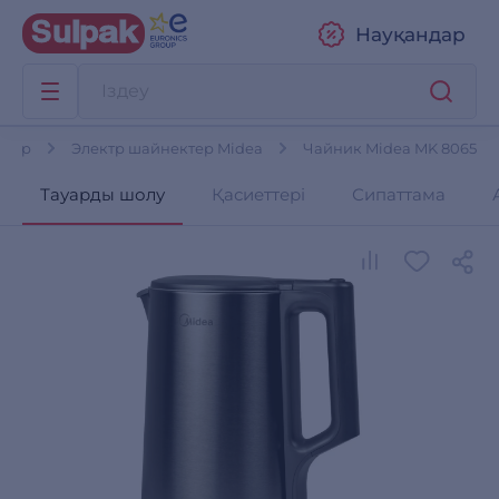
Науқандар
ктер
Электр шайнектер Midea
Чайник Midea MK 8065
Тауарды шолу
Қасиеттері
Сипаттама