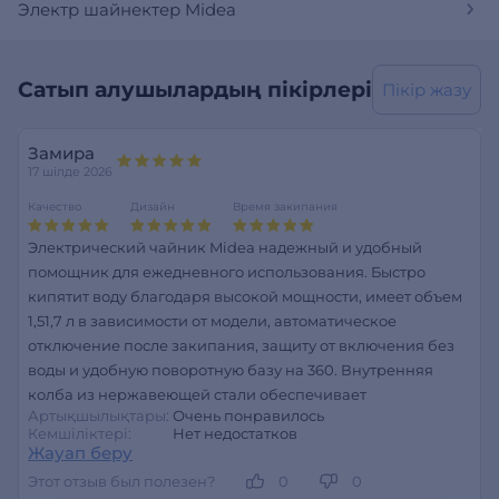
Электр шайнектер Midea
Сатып алушылардың пікірлері
Пікір жазу
Замира
17 шілде 2026
Качество
Дизайн
Время закипания
Электрический чайник Midea надежный и удобный
помощник для ежедневного использования. Быстро
кипятит воду благодаря высокой мощности, имеет объем
1,51,7 л в зависимости от модели, автоматическое
отключение после закипания, защиту от включения без
воды и удобную поворотную базу на 360. Внутренняя
колба из нержавеющей стали обеспечивает
Артықшылықтары:
Очень понравилось
Кемшіліктері:
Нет недостатков
Жауап беру
Этот отзыв был полезен?
0
0