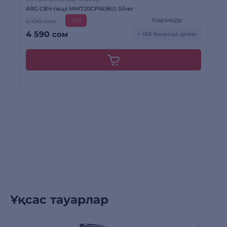
ARG СВЧ-пеші MM720CPW(8U) Silver
AR
Көрмеде
5 190 сом
5 
-12%
4 590
сом
4
+ 138 бонусқа дейін
Ұқсас тауарлар