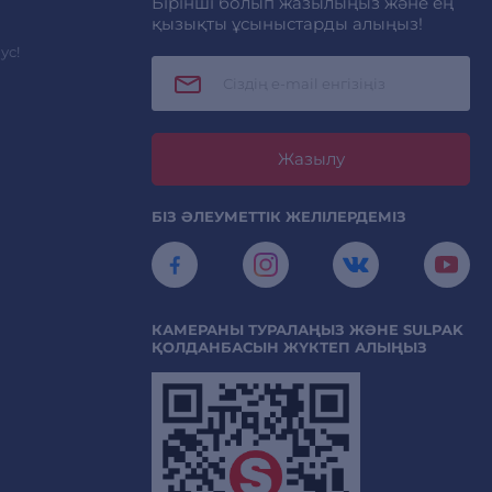
Бірінші болып жазылыңыз және ең
қызықты ұсыныстарды алыңыз!
ус!
Жазылу
БІЗ ӘЛЕУМЕТТІК ЖЕЛІЛЕРДЕМІЗ
КАМЕРАНЫ ТУРАЛАҢЫЗ ЖӘНЕ SULPAK
ҚОЛДАНБАСЫН ЖҮКТЕП АЛЫҢЫЗ