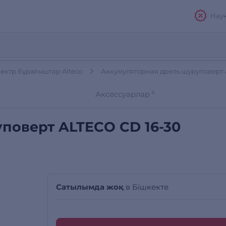
Нау
ектр бұрағыштар Alteco
Аккумуляторная дрель шуруповерт 
Аксессуарлар
6
поверт ALTECO CD 16-30
Сатылымда жоқ
в Бішкекте