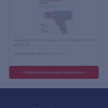
Аккумуляторная дрель-шуруповерт ALTECO
CD 16-30
Сатылымда жоқ
в Бішкекте
Пайда болған кезде хабарлаңыз