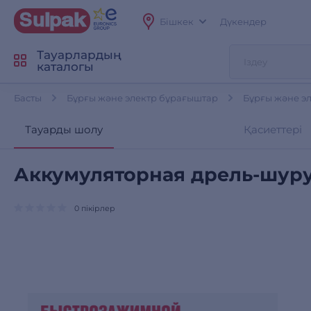
Бішкек
Дүкендер
Тауарлардың
каталогы
Басты
Бұрғы және электр бұрағыштар
Бұрғы және эл
Тауарды шолу
Қасиеттері
Аккумуляторная дрель-шуру
0 пікірлер