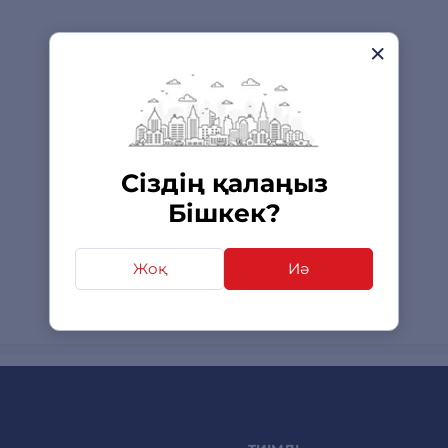
Сіздің қалаңыз
Бішкек?
Жоқ
Иә