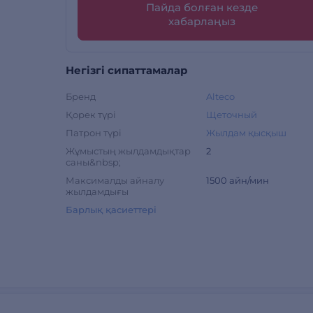
Пайда болған кезде
хабарлаңыз
Негізгі сипаттамалар
Бренд
Alteco
Қорек түрі
Щеточный
Патрон түрі
Жылдам қысқыш
Жұмыстың жылдамдықтар
2
саны&nbsp;
Максималды айналу
1500 айн/мин
жылдамдығы
Барлық қасиеттері