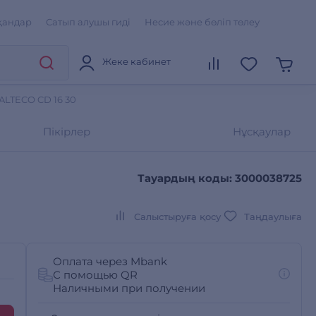
қандар
Сатып алушы гиді
Несие және бөліп төлеу
Жеке кабинет
ALTECO CD 16 30
Пікірлер
Нұсқаулар
Тауардың коды: 3000038725
Салыстыруға қосу
Таңдаулыға
Оплата через Mbank
С помощью QR
Наличными при получении