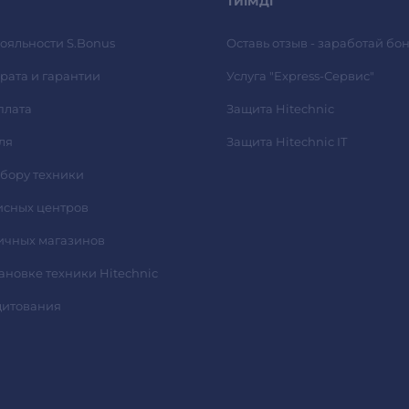
ТИІМДІ
ояльности S.Bonus
Оставь отзыв - заработай бон
рата и гарантии
Услуга "Express-Сервис"
плата
Защита Hitechnic
ля
Защита Hitechnic IT
ыбору техники
исных центров
ичных магазинов
тановке техники Hitechnic
дитования