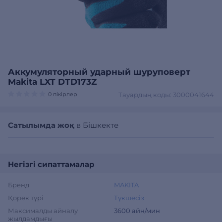
Аккумуляторный ударный шуруповерт
Makita LXT DTD173Z
0 пікірлер
Тауардың коды: 3000041644
Сатылымда жоқ
в Бішкекте
Негізгі сипаттамалар
Бренд
MAKITA
Қорек түрі
Түкшесіз
Максималды айналу
3600 айн/мин
жылдамдығы