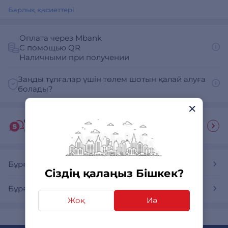
Барлық қасиеттері
Оплата через Mbank
С помощью QR
Наличными при получении
Заңды тұлғалар үшін төлем шотын қалай алуға
болады?
Сатып алушы гиді
Ответы на часто задаваемые вопросы
Бұрғы және электр бұрағыштар
Сіздің қалаңыз Бішкек?
Бұрғы және электр бұрағыштар MAKITA
Жоқ
Иә