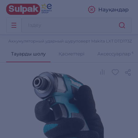
Науқандар
Аккумуляторный ударный шуруповерт Makita LXT DTD173Z
Тауарды шолу
Қасиеттері
Аксессуарлар
6