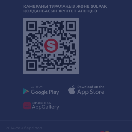
КАМЕРАНЫ ТУРАЛАҢЫЗ ЖӘНЕ SULPAK
ҚОЛДАНБАСЫН ЖҮКТЕП АЛЫҢЫЗ
2014-тен бергі топ