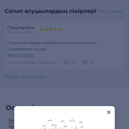
Сатып алушылардың пікірлері
Пікір жазу
Покупатель
29 маусым 2026
Отличный товар, особенно за свою стоимость.
Справляется на ура.
Жауап беру
Этот отзыв был полезен?
0
0
Читать все отзывы
Осы өніммен сатып алдым
Барлық категориялар
Құрал-саймандар жиынтығы