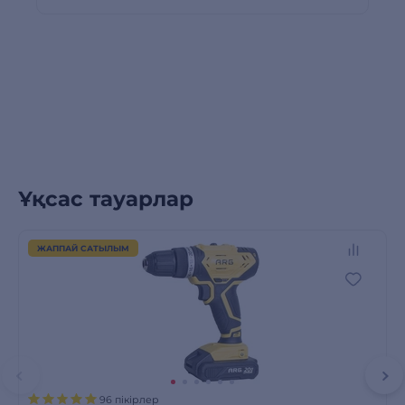
Ұқсас тауарлар
ЖАППАЙ САТЫЛЫМ
96 пікірлер