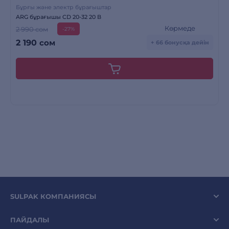
Бұрғы және электр бұрағыштар
ARG бұрағышы CD 20-32 20 В
Көрмеде
2 990 сом
-27%
2 190
сом
+ 66 бонусқа дейін
SULPAK КОМПАНИЯСЫ
ПАЙДАЛЫ