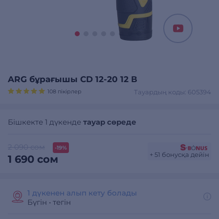
ARG бұрағышы CD 12-20 12 В
108 пікірлер
Тауардың коды: 605394
Бішкекте 1 дүкенде
тауар сөреде
2 090 сом
-19%
+ 51 бонусқа дейін
1 690 сом
1 дүкенен алып кету болады
Бүгін
•
тегін