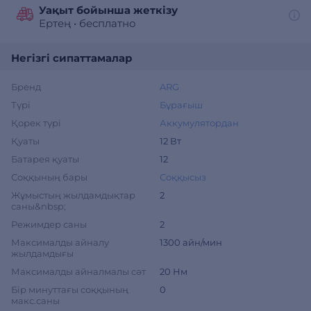
Уақыт бойынша жеткізу
Ертең
•
бесплатно
Негізгі сипаттамалар
Бренд
ARG
Түрі
Бұрағыш
Қорек түрі
Аккумулятордан
Қуаты
12 Вт
Батарея қуаты
12
Соққының бары
Соққысыз
Жұмыстың жылдамдықтар
2
саны&nbsp;
Режимдер саны
2
Максималды айналу
1300 айн/мин
жылдамдығы
Максималды айналмалы сәт
20 Нм
Бір минуттағы соққының
0
макс.саны