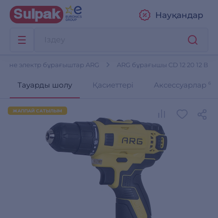
Науқандар
 және электр бұрағыштар ARG
ARG бұрағышы CD 12 20 12 В
Тауарды шолу
Қасиеттері
Аксессуарлар
6
ЖАППАЙ САТЫЛЫМ