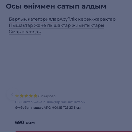
Осы өніммен сатып алдым
Барлық категориялар
Асүйлік керек-жарақтар
Пышақтар және пышақтар жиынтықтары
Смартфондар
8 пікірлер
Пышақтар және пышақтар жиынтықтары
Әмбебап пышақ ARG HOME T25 23,3 см
690
сом