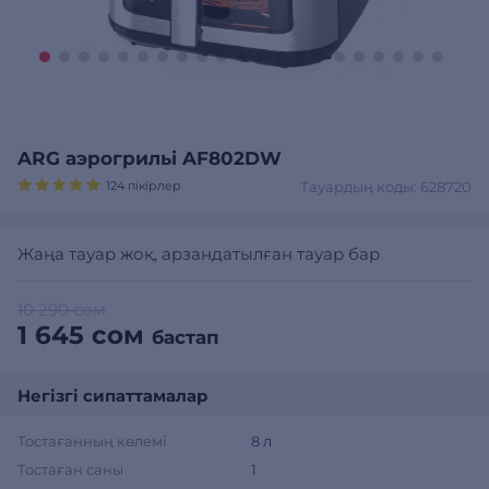
ARG аэрогрильі AF802DW
124 пікірлер
Тауардың коды: 628720
Жаңа тауар жоқ, арзандатылған тауар бар
10 290 сом
1 645 сом
бастап
Негізгі сипаттамалар
Тостағанның көлемі
8 л
Тостаған саны
1