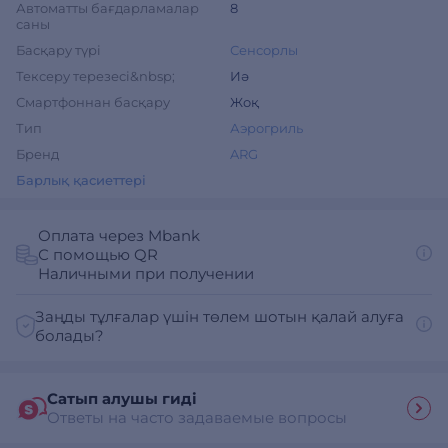
Автоматты бағдарламалар
8
саны
Басқару түрі
Сенсорлы
Тексеру терезесі&nbsp;
Иә
Смартфоннан басқару
Жоқ
Тип
Аэрогриль
Бренд
ARG
Барлық қасиеттері
Оплата через Mbank
С помощью QR
Наличными при получении
Заңды тұлғалар үшін төлем шотын қалай алуға
болады?
Сатып алушы гиді
Ответы на часто задаваемые вопросы