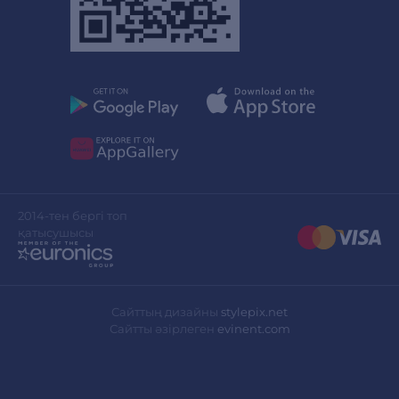
2014-тен бергі топ
қатысушысы
Сайттың дизайны
stylepix.net
Сайтты әзірлеген
evinent.com