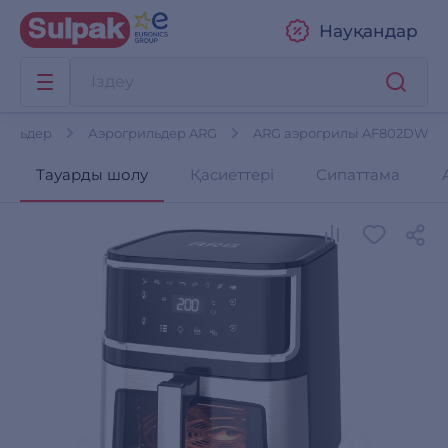
Науқандар
рильдер
Аэрогрильдер ARG
ARG аэрогрильі AF802DW
Тауарды шолу
Қасиеттері
Сипаттама