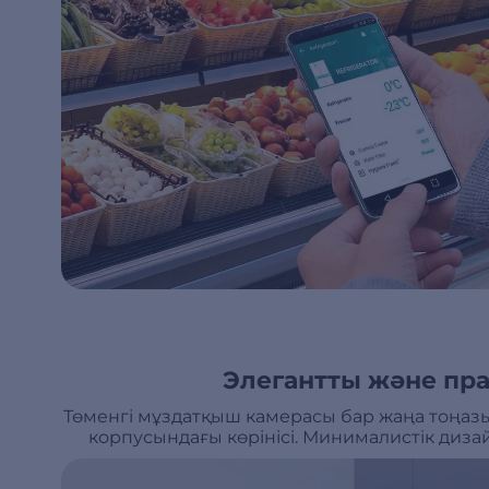
Элегантты және пр
Төменгі мұздатқыш камерасы бар жаңа тоңаз
корпусындағы көрінісі. Минималистік диз