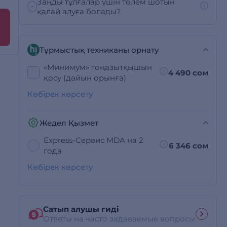
Заңды тұлғалар үшін төлем шотын
қалай алуға болады?
Тұрмыстық техниканы орнату
«Минимум» тоңазытқышын
4 490 сом
қосу (дайын орынға)
Көбірек көрсету
Жедел Қызмет
Express-Сервис MDA на 2
6 346 сом
года
Көбірек көрсету
Сатып алушы гиді
Ответы на часто задаваемые вопросы