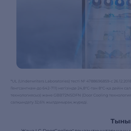
*UL (Underwriters Laboratories) тесті № 4788696859-c 26.12.2
Генгсангнам-до 642-711) негізінде 24,8°С-тан 8°С-қа дейін
технологиясыз) және GBB72NSDFN (Door Cooling технолог
салқындату 32,6% жылдамырақ жүреді.
Тыны
Жаңа LG DoorCooling⁺ тоңазытқыштарының ш