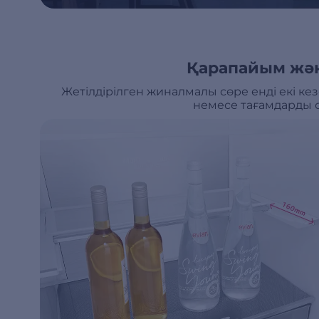
Қарапайым жән
Жетілдірілген жиналмалы сөре енді екі кез
немесе тағамдарды с