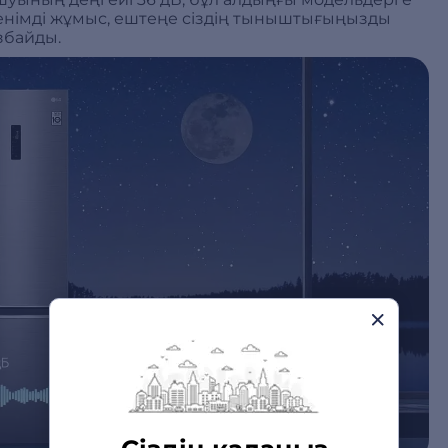
енімді жұмыс, ештеңе сіздің тыныштығыңызды
збайды.