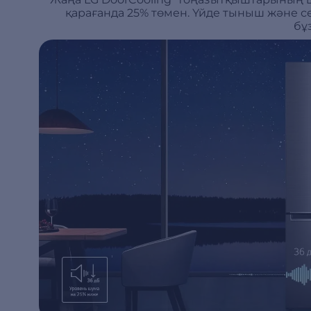
қарағанда 25% төмен. Үйде тыныш және с
бұ