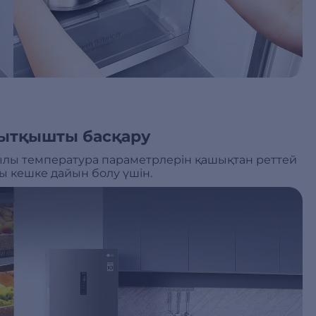
ытқышты басқару
лы температура параметрлерін қашықтан реттей
ы кешке дайын болу үшін.