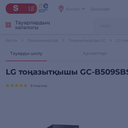
Бішкек
Дүкендер
Тауарлардың
каталогы
Басты
Тоңазытқыштар
Тоңазытқыштар LG
LG то
Тауарды шолу
Қасиеттері
LG тоңазытқышы GC-B509S
8 пікірлер