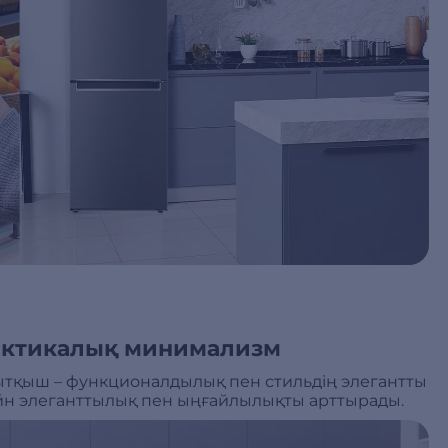
актикалық минимализм
ытқыш – функционалдылық пен стильдің элегантты
айн элеганттылық пен ыңғайлылықты арттырады.