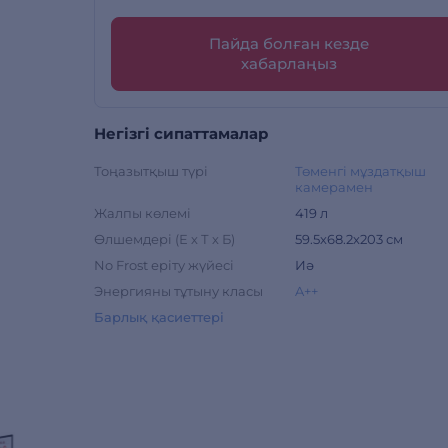
Пайда болған кезде
хабарлаңыз
Негізгі сипаттамалар
Тоңазытқыш түрі
Төменгі мұздатқыш
камерамен
Жалпы көлемі
419 л
Өлшемдері (Е х Т х Б)
59.5х68.2х203 см
No Frost еріту жүйесі
Иә
Энергияны тұтыну класы
A++
Барлық қасиеттері