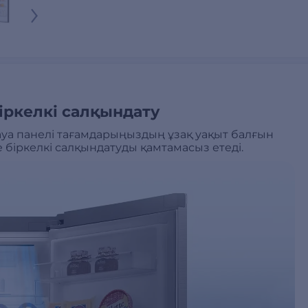
ркелкі салқындату
ауа панелі тағамдарыңыздың ұзақ уақыт балғын
 біркелкі салқындатуды қамтамасыз етеді.