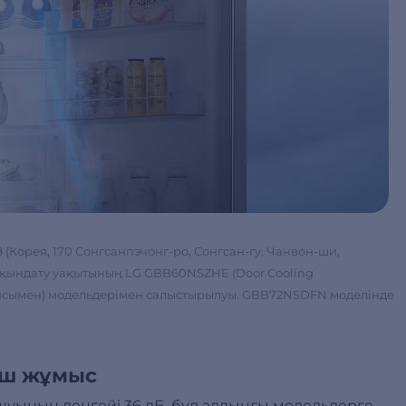
018 (Корея, 170 Сонгсанпэчонг-ро, Сонгсан-гу, Чанвон-ши,
 салқындату уақытының LG GBB60NSZHE (Door Cooling
иясымен) модельдерімен салыстырылуы. GBB72NSDFN моделінде
ш жұмыс
уының деңгейі 36 дБ, бұл алдыңғы модельдерге