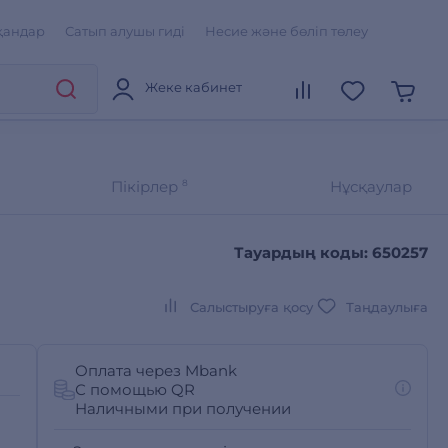
қандар
Сатып алушы гиді
Несие және бөліп төлеу
Жеке кабинет
Пікірлер
8
Нұсқаулар
Тауардың коды: 650257
Салыстыруға қосу
Таңдаулыға
Оплата через Mbank
С помощью QR
Наличными при получении