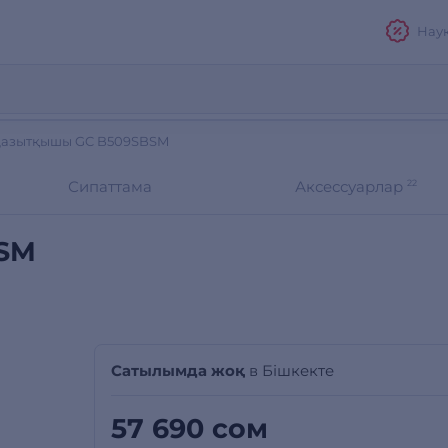
Нау
ңазытқышы GC B509SBSM
Сипаттама
Аксессуарлар
22
BSM
Сатылымда жоқ
в Бішкекте
57 690 сом