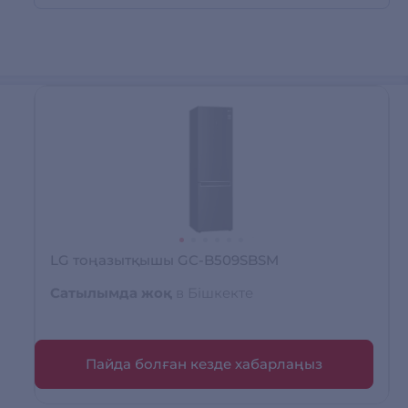
LG тоңазытқышы GC-B509SBSM
Сатылымда жоқ
в Бішкекте
Пайда болған кезде хабарлаңыз