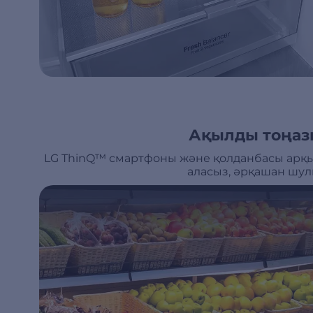
Ақылды тоңаз
LG ThinQ™ смартфоны және қолданбасы арқы
аласыз, әрқашан шул