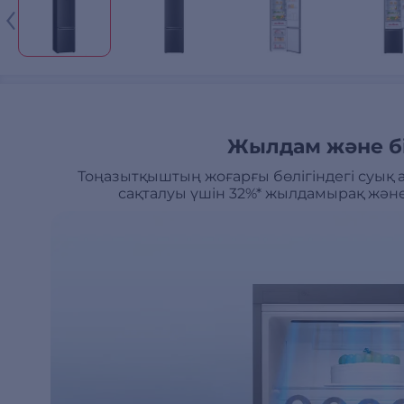
Жылдам және бі
Тоңазытқыштың жоғарғы бөлігіндегі суық 
сақталуы үшін 32%* жылдамырақ және