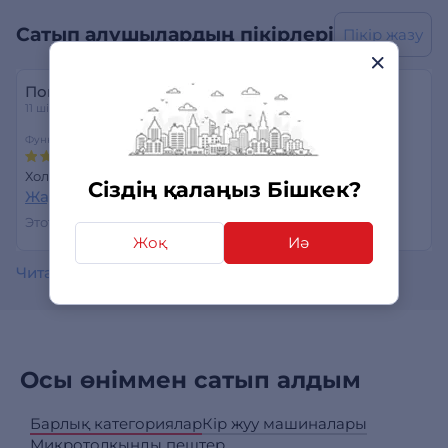
Сатып алушылардың пікірлері
Пікір жазу
Покупатель
11 шілде 2026
Функциональность
Дизайн
Качество хранения
Холодильник просто супер.
Сіздің қалаңыз Бішкек?
Жауап беру
Этот отзыв был полезен?
0
0
Жоқ
Иә
Читать все отзывы
Осы өніммен сатып алдым
Барлық категориялар
Кір жуу машиналары
Микротолқынды пештер