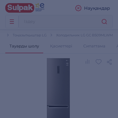
Науқандар
ар
Тоңазытқыштар LG
Холодильник LG GC B509MLWM
Тауарды шолу
Қасиеттері
Сипаттама