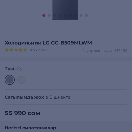
Холодильник LG GC-B509MLWM
61 пікірлер
Тауардың коды: 617493
Түсі:
Сұр
Сатылымда жоқ
в Бішкекте
55 990 сом
Негізгі сипаттамалар