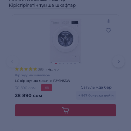
Кірістірілетін тұмша шкафтар
383 пікірлер
Кір жуу машиналары
Кі
LG кір жуғыш машина F2Y1NS3W
Ст
Сатылымда бар
30 590 сом
43
-6%
28 890
сом
4
+ 867 бонусқа дейін