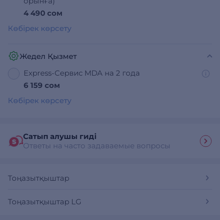
орынға)
4 490 сом
Көбірек көрсету
Жедел Қызмет
Express-Сервис MDA на 2 года
6 159 сом
Көбірек көрсету
Сатып алушы гиді
Ответы на часто задаваемые вопросы
Тоңазытқыштар
Тоңазытқыштар LG