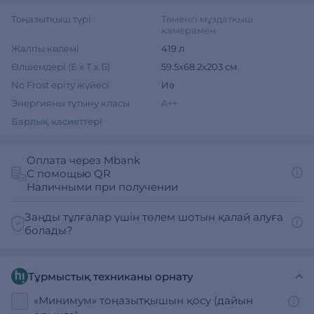
Тоңазытқыш түрі
Төменгі мұздатқыш
камерамен
Жалпы көлемі
419 л
Өлшемдері (Е х Т х Б)
59.5х68.2х203 см
No Frost еріту жүйесі
Иә
Энергияны тұтыну класы
A++
Барлық қасиеттері
Оплата через Mbank
С помощью QR
Наличными при получении
Заңды тұлғалар үшін төлем шотын қалай алуға
болады?
Тұрмыстық техниканы орнату
«Минимум» тоңазытқышын қосу (дайын