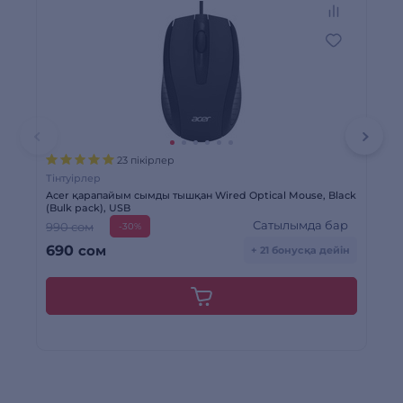
23 пікірлер
Тінтуірлер
Тін
Acer қарапайым сымды тышқан Wired Optical Mouse, Black
Log
(Bulk pack), USB
(91
Сатылымда бар
990 сом
1 
-30%
690
сом
1
+ 21 бонусқа дейін