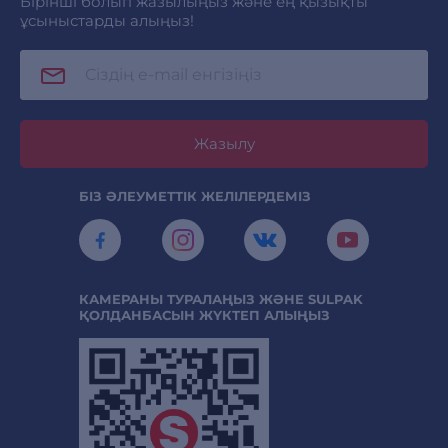
Бірінші болып жазылыңыз және ең қызықты
ұсыныстарды алыңыз!
Жазылу
БІЗ ӘЛЕУМЕТТІК ЖЕЛІЛЕРДЕМІЗ
КАМЕРАНЫ ТУРАЛАҢЫЗ ЖӘНЕ SULPAK
ҚОЛДАНБАСЫН ЖҮКТЕП АЛЫҢЫЗ