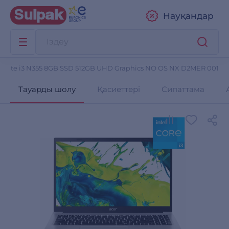
Науқандар
re Lite i3 N355 8GB SSD 512GB UHD Graphics NO OS NX D2MER 001
Тауарды шолу
Қасиеттері
Сипаттама