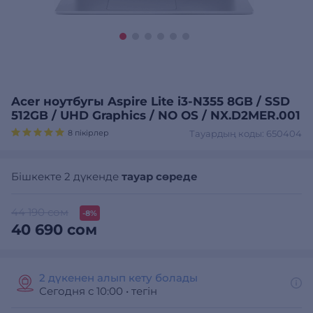
Acer ноутбугы Aspire Lite i3-N355 8GB / SSD
512GB / UHD Graphics / NO OS / NX.D2MER.001
8 пікірлер
Тауардың коды: 650404
Бішкекте 2 дүкенде
тауар сөреде
44 190 сом
-8%
40 690 сом
2 дүкенен алып кету болады
Сегодня с 10:00
•
тегін