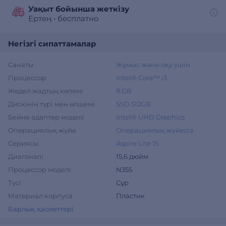
Уақыт бойынша жеткізу
Ертең
•
бесплатно
Негізгі сипаттамалар
Санаты
Жұмыс және оқу үшін
Процессор
Intel® Core™ i3
Жедел жадтың көлемі
8 GB
Дискінің түрі мен өлшемі
SSD 512GB
Бейне адаптер моделі
Intel® UHD Graphics
Операциялық жүйе
Операциялық жүйесіз
Сериясы
Aspire Lite 15
Диагоналі
15,6 дюйм
Процессор моделі
N355
Түсі
Сұр
Материал корпуса
Пластик
Барлық қасиеттері