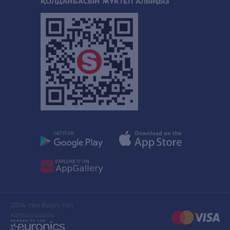
ҚОЛДАНБАСЫН ЖҮКТЕП АЛЫҢЫЗ
2014-тен бергі топ
қатысушысы