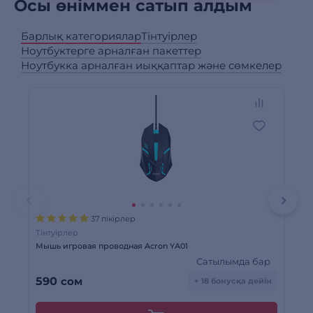
Осы өніммен сатып алдым
Барлық категориялар
Тінтуірлер
Ноутбуктерге арналған пакеттер
Ноутбукка арналған иыққаптар және сөмкелер
37 пікірлер
Тінтуірлер
Ноу
Мышь игровая проводная Acron YA01
Па
Сатылымда бар
590
сом
18
+ 18 бонусқа дейін