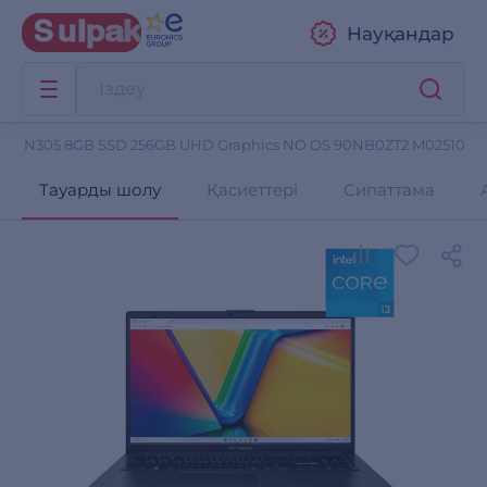
Науқандар
re i3 N305 8GB SSD 256GB UHD Graphics NO OS 90NB0ZT2 M02510
Тауарды шолу
Қасиеттері
Сипаттама