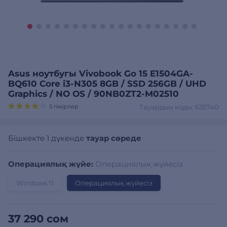
Asus ноутбугы Vivobook Go 15 E1504GA-
BQ610 Core i3-N305 8GB / SSD 256GB / UHD
Graphics / NO OS / 90NB0ZT2-M02510
5 пікірлер
Тауардың коды: 635740
Бішкекте 1 дүкенде
тауар сөреде
Операциялық жүйе:
Операциялық жүйесіз
Windows 11
Операциялық жүйесіз
37 290 сом