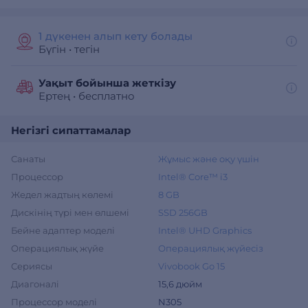
1 дүкенен алып кету болады
Бүгін
•
тегін
Уақыт бойынша жеткізу
Ертең
•
бесплатно
Негізгі сипаттамалар
Санаты
Жұмыс және оқу үшін
Процессор
Intel® Core™ i3
Жедел жадтың көлемі
8 GB
Дискінің түрі мен өлшемі
SSD 256GB
Бейне адаптер моделі
Intel® UHD Graphics
Операциялық жүйе
Операциялық жүйесіз
Сериясы
Vivobook Go 15
Диагоналі
15,6 дюйм
Процессор моделі
N305