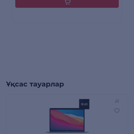
Ұқсас тауарлар