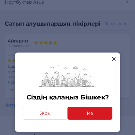
Ноутбуктер Asus
Сатып алушылардың пікірлері
Пікір жазу
Айгерим
07 ақпан 2026
Мощность
Функциональность
Время работы
Доставка своевременная.
Артықшылықтары:
-
Кемшіліктері:
-
Жауап беру
Этот отзыв был полезен?
0
0
Сіздің қалаңыз Бішкек?
Читать все отзывы
Жоқ
Иә