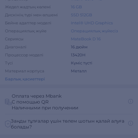
Жедел жадтың көлемі
16 GB
Дискінің түрі мен өлшемі
SSD 512GB
Бейне адаптер моделі
Intel® UHD Graphics
Операциялық жүйе
Операциялық жүйесіз
Сериясы
MateBook D 16
Диагоналі
16 дюйм
Процессор моделі
13420H
Түсі
Күміс түсті
Материал корпуса
Металл
Барлық қасиеттері
Оплата через Mbank
С помощью QR
Наличными при получении
Заңды тұлғалар үшін төлем шотын қалай алуға
болады?