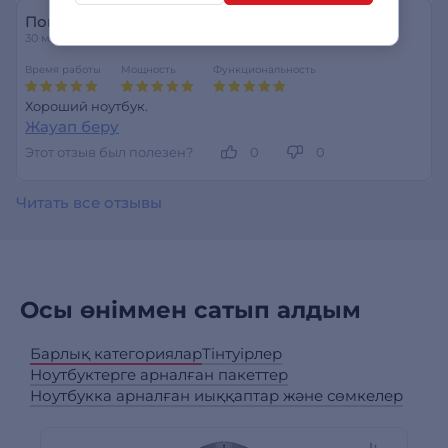
Покупатель
30 маусым 2026
Время работы
Мощность
Функциональность
Хороший ноутбук.
Жауап беру
Этот отзыв был полезен?
0
0
Читать все отзывы
Осы өніммен сатып алдым
Барлық категориялар
Тінтуірлер
Ноутбуктерге арналған пакеттер
Ноутбукка арналған иыққаптар және сөмкелер