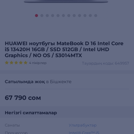
HUAWEI ноутбугы MateBook D 16 Intel Core
i5 13420H 16GB / SSD 512GB / Intel UHD
Graphics / NO OS / 53014MTX
4 пікірлер
Тауардың коды: 649957
Сатылымда жоқ
в Бішкекте
67 790 сом
Негізгі сипаттамалар
Санаты
Ультрабуктар
Процессор
Intel® Core™ i5