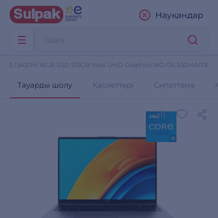
Науқандар
re i5 13420H 16GB SSD 512GB Intel UHD Graphics NO OS 53014MTX
Тауарды шолу
Қасиеттері
Сипаттама