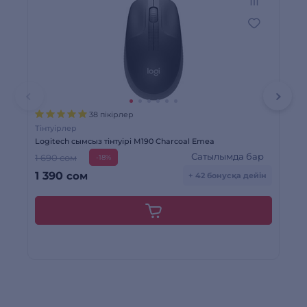
38 пікірлер
Тінтуірлер
Тін
Logitech сымсыз тінтуірі M190 Charcoal Emea
ARG
Сатылымда бар
1 690 сом
59
-18%
1 390
сом
3
+ 42 бонусқа дейін