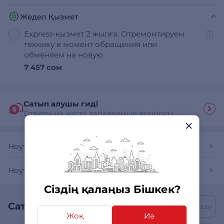
Жедел Қызмет
Express-қызмет 2 жылға. Отремонтируем
технику в момент обращения или
обменяем на новую
7 457 сом
Сатып алушы гиді
Ответы на часто задаваемые вопросы
Ноутбуктер
Ноутбуктер HUAWEI
Сіздің қалаңыз Бішкек?
Сатып алушылардың пікірлері
Пікір жазу
Жоқ
Иә