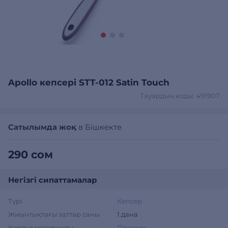
Apollo кепсері STT-012 Satin Touch
Тауардың коды: 491907
Сатылымда жоқ
в Бішкекте
290 сом
Негізгі сипаттамалар
Түрі
Кепсер
Жиынтықтағы заттар саны
1 дана
Корпус материалы
Пластик