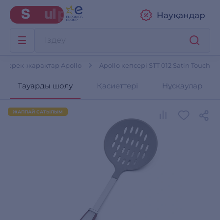
Науқандар
к керек-жарақтар Apollo
Apollo кепсері STT 012 Satin Touch
Тауарды шолу
Қасиеттері
Нұсқаулар
ЖАППАЙ САТЫЛЫМ