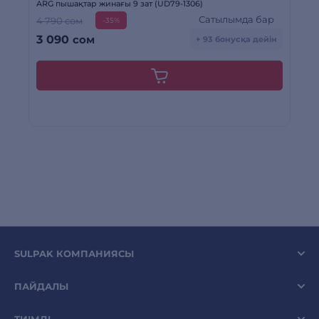
ARG пышақтар жинағы 9 зат (UD79-1306)
На
Сатылымда бар
4 790 сом
-35%
3 090
сом
3
+ 93 бонусқа дейін
SULPAK КОМПАНИЯСЫ
ПАЙДАЛЫ