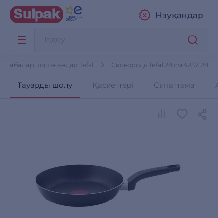
Науқандар
Табалар, тостағандар Tefal
Сковорода Tefal 28 см 4237128
Тауарды шолу
Қасиеттері
Сипаттама