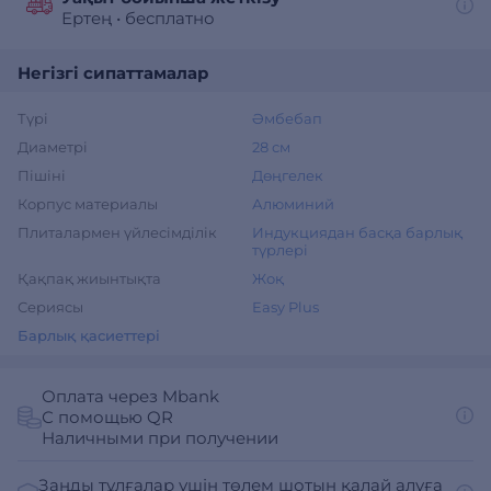
Ертең
•
бесплатно
Негізгі сипаттамалар
Түрі
Әмбебап
Диаметрі
28 см
Пішіні
Дөңгелек
Корпус материалы
Алюминий
Плиталармен үйлесімділік
Индукциядан басқа барлық
түрлері
Қақпақ жиынтықта
Жоқ
Сериясы
Easy Plus
Барлық қасиеттері
Оплата через Mbank
С помощью QR
Наличными при получении
Заңды тұлғалар үшін төлем шотын қалай алуға