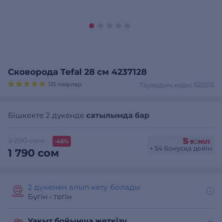
Сковорода Tefal 28 см 4237128
135 пікірлер
Тауардың коды: 622215
Бішкекте 2 дүкенде
сатылымда бар
3 290 сом
-46%
+ 54 бонусқа дейін
1 790 сом
2 дүкенен алып кету болады
Бүгін
•
тегін
Уақыт бойынша жеткізу