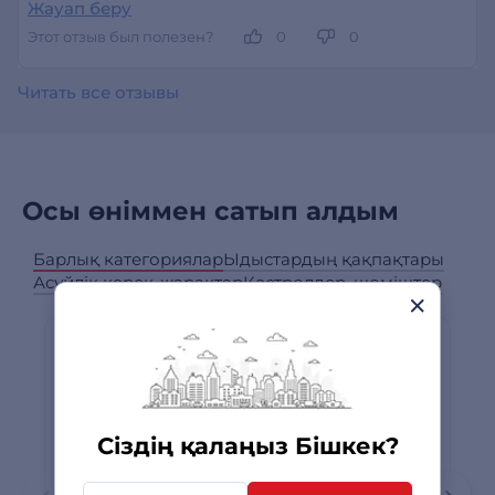
Жауап беру
Этот отзыв был полезен?
0
0
Читать все отзывы
Осы өніммен сатып алдым
Барлық категориялар
Ыдыстардың қақпақтары
Асүйлік керек-жарақтар
Кәстрөлдер, шөміштер
Сіздің қалаңыз Бішкек?