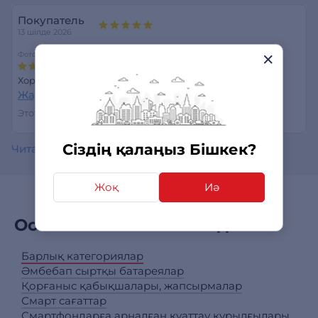
Покупатель
13 шілде 2026
Фотокамера
Функциональность
Хороший телефон, камера крутая.
Жауап беру
Этот отзыв был полезен?
0
0
Сіздің қалаңыз Бішкек?
Читать все отзывы
Жоқ
Иә
Осы өніммен сатып алдым
Барлық категориялар
Әмбебап сыртқы батареялар
Қорғаныс қабықшалары, жапсырмалар
Смарт сағаттар
Смартфондарға арналған қуаттау құрылғылары