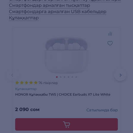
Смартфондар арналған тысқаптар
Смартфондарға арналған USB кабельдер
Құлаққаптар
76 пікірлер
Құлаққаптар
Құ
HONOR Құлаққабы TWS | СHOICE Earbuds X7 Lite White
TWS
2 090
сом
5
Сатылымда бар