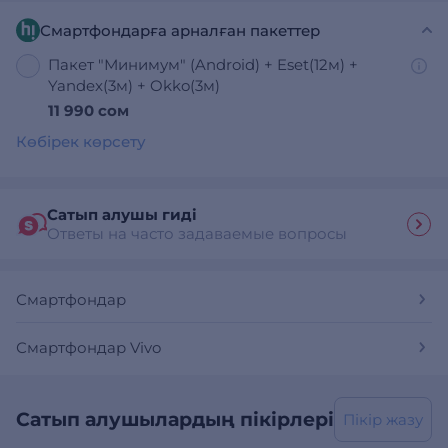
Смартфондарға арналған пакеттер
Пакет "Минимум" (Android) + Eset(12м) +
Yandex(3м) + Okko(3м)
11 990 сом
Көбірек көрсету
Сатып алушы гиді
Ответы на часто задаваемые вопросы
Смартфондар
Смартфондар Vivo
Сатып алушылардың пікірлері
Пікір жазу