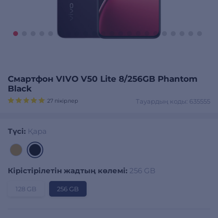
Смартфон VIVO V50 Lite 8/256GB Phantom
Black
27 пікірлер
Тауардың коды: 635555
Түсі:
Қара
Кірістірілетін жадтың көлемі:
256 GB
128 GB
256 GB