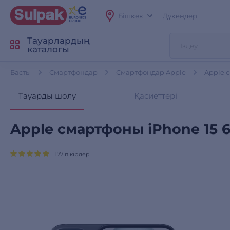
Бішкек
Дүкендер
Тауарлардың
каталогы
Басты
Смартфондар
Смартфондар Apple
Apple 
Тауарды шолу
Қасиеттері
Apple смартфоны iPhone 15 
177 пікірлер