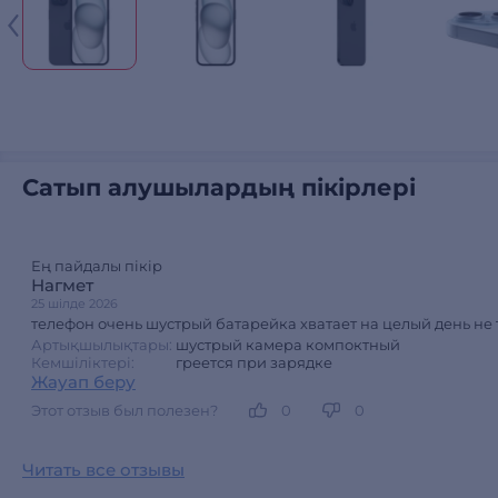
Сатып алушылардың пікірлері
Ең пайдалы пікір
Нагмет
25 шілде 2026
телефон очень шустрый батарейка хватает на целый день не 
Артықшылықтары:
шустрый камера компоктный
Кемшіліктері:
греется при зарядке
Жауап беру
Этот отзыв был полезен?
0
0
Читать все отзывы