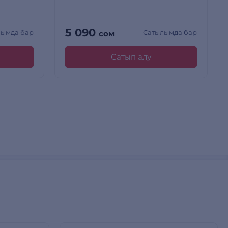
5 090
лымда бар
Сатылымда бар
сом
Сатып алу