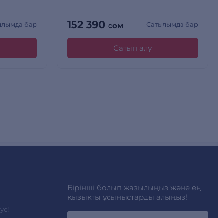
152 390
ылымда бар
Сатылымда бар
сом
Сатып алу
Бірінші болып жазылыңыз және ең
қызықты ұсыныстарды алыңыз!
ус!