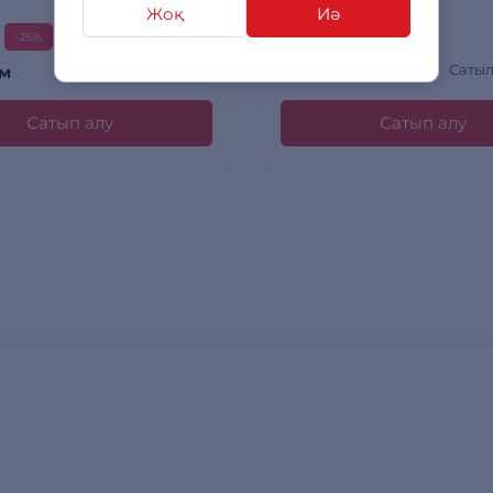
Жоқ
Иә
Сатылымда бар
-26%
2 090
+ 9 бонусқа дейін
Саты
м
сом
Сатып алу
Сатып алу