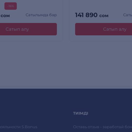
-16%
0
141 890
Сатылымда бар
Сат
сом
сом
Сатып алу
Сатып алу
ТИІМДІ
ояльности S.Bonus
Оставь отзыв - заработай бон