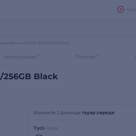
Нау
смартфоны iPhone 15 6 256GB Black
Аксессуарлар
30
Пікірлер
177
6/256GB Black
Бішкекте 2 дүкенде
тауар сөреде
Түсі:
Қара