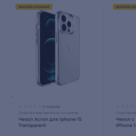
ЖАППАЙ САТЫЛЫМ
ЖАППАЙ СА
0 пікірлер
Смартфондар арналған тысқаптар
Смартфонда
Чехол Acron для Iphone 15
Чехол с
Transparent
iPhone 1