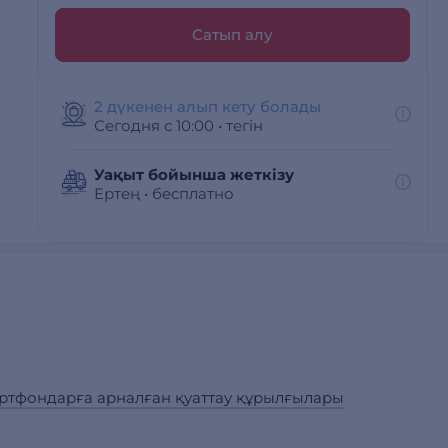
Сатып алу
2 дүкенен алып кету болады
Сегодня с 10:00
•
тегін
Уақыт бойынша жеткізу
Ертең
•
бесплатно
ртфондарға арналған қуаттау құрылғылары