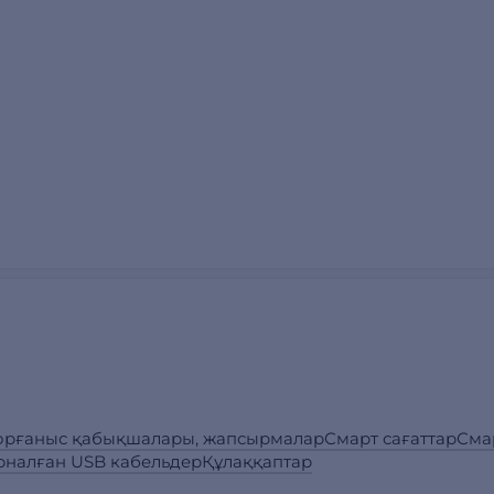
орғаныс қабықшалары, жапсырмалар
Смарт сағаттар
Сма
рналған USB кабельдер
Құлаққаптар