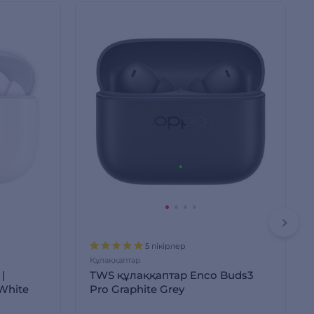
5 пікірлер
Құлаққаптар
|
TWS құлаққаптар Enco Buds3
White
Pro Graphite Grey