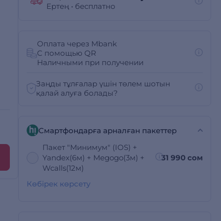
Ертең
•
бесплатно
Оплата через Mbank
С помощью QR
Наличными при получении
Заңды тұлғалар үшін төлем шотын
қалай алуға болады?
Смартфондарға арналған пакеттер
Пакет "Минимум" (IOS) +
Yandex(6м) + Megogo(3м) +
31 990 сом
Wcalls(12м)
Көбірек көрсету