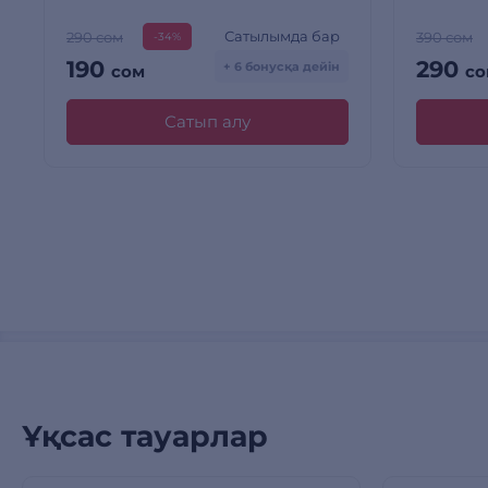
Сатылымда бар
290 сом
390 сом
-34%
190
290
+ 6 бонусқа дейін
сом
со
Сатып алу
Ұқсас тауарлар