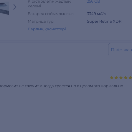
Кірістірілетін жадтың
256 GB
көлемі
Батарея сыйымдылығы
3349 мА*ч
Матрица түрі
Super Retina XDR
Барлық қасиеттері
Пікір жаз
тормозит не глючит иногда греется но в целом это нормально