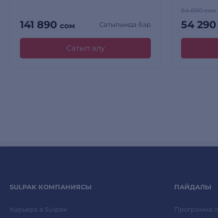
64 690 сом
141 890
54 29
Сатылымда бар
сом
Сатып алу
SULPAK КОМПАНИЯСЫ
ПАЙДАЛЫ
Карьера в Sulpak
Программа л