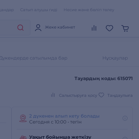
қандар
Сатып алушы гиді
Несие және бөліп төлеу
Жеке кабинет
Дүкендерде сатылымда бар
Нұсқаулар
Тауардың коды: 615071
Салыстыруға қосу
Таңдаулыға
2 дүкенен алып кету болады
Сегодня с 10:00
•
тегін
Уақыт бойынша жеткізу