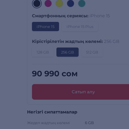
Смартфонның сериясы:
iPhone 15
iPhone 15
iPhone 15 Plus
Кірістірілетін жадтың көлемі:
256 GB
128 GB
256 GB
512 GB
90 990 сом
Сатып алу
Негізгі сипаттамалар
Жедел жадтың көлемі
6 GB