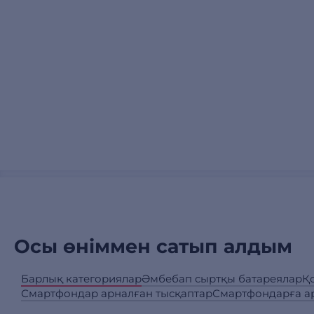
Осы өніммен сатып алдым
Барлық категориялар
Әмбебап сыртқы батареялар
Қ
Смартфондар арналған тысқаптар
Смартфондарға а