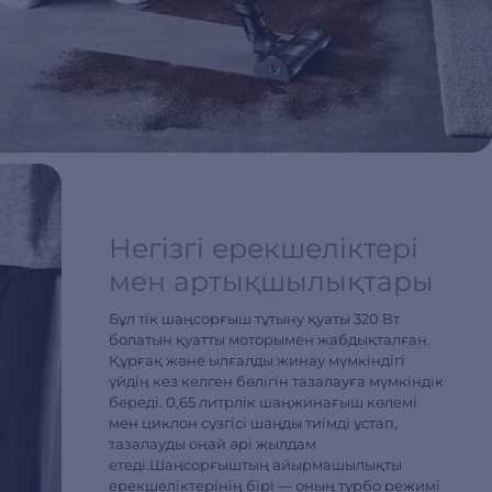
Негізгі ерекшеліктері
мен артықшылықтары
Бұл тік шаңсорғыш тұтыну қуаты 320 Вт
болатын қуатты моторымен жабдықталған.
Құрғақ және ылғалды жинау мүмкіндігі
үйдің кез келген бөлігін тазалауға мүмкіндік
береді. 0,65 литрлік шаңжинағыш көлемі
мен циклон сүзгісі шаңды тиімді ұстап,
тазалауды оңай әрі жылдам
етеді.Шаңсорғыштың айырмашылықты
ерекшеліктерінің бірі — оның турбо режимі