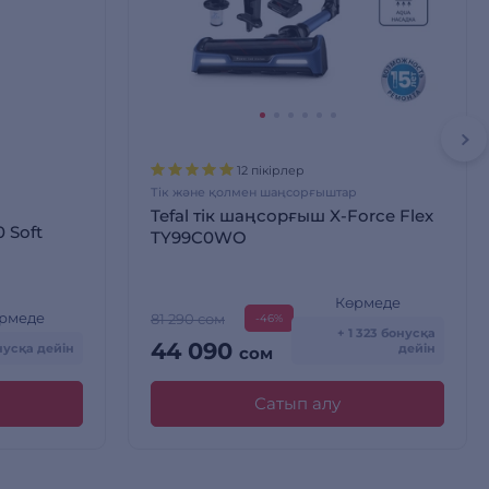
12 пікірлер
Тік және қолмен шаңсорғыштар
Tefal тік шаңсорғыш X-Force Flex
 Soft
TY99C0WO
Көрмеде
рмеде
81 290 сом
-46%
+ 1 323 бонусқа
44 090
нусқа дейін
дейін
сом
Сатып алу