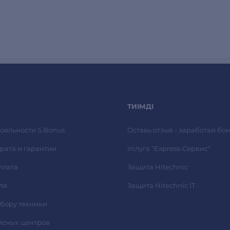
ТИІМДІ
ояльности S.Bonus
Оставь отзыв - заработай бон
рата и гарантии
Услуга "Express-Сервис"
плата
Защита Hitechnic
ля
Защита Hitechnic IT
ыбору техники
исных центров