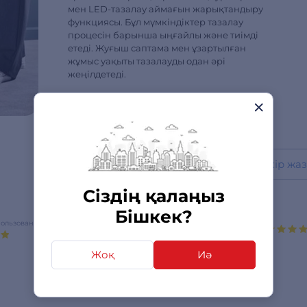
мен LED-тазалау аймағын жарықтандыру
функциясы. Бұл мүмкіндіктер тазалау
процесін барынша ыңғайлы және тиімді
етеді. Жуғыш саптама мен ұзартылған
жұмыс уақыты тазалауды одан әрі
жеңілдетеді.
Пікір жаз
Сіздің қалаңыз
Бішкек?
пользования
Функциональность
Жоқ
Иә