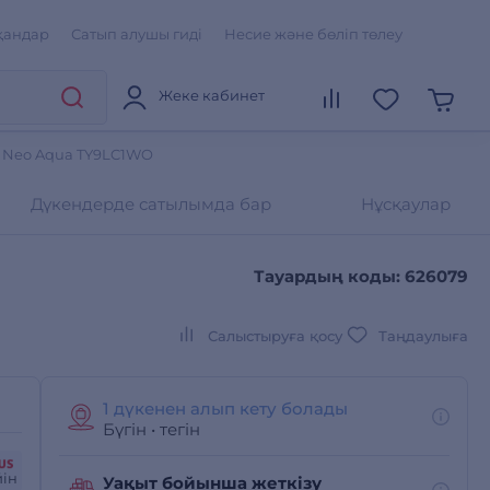
қандар
Сатып алушы гиді
Несие және бөліп төлеу
Жеке кабинет
60 Neo Aqua TY9LC1WO
Дүкендерде сатылымда бар
Нұсқаулар
Тауардың коды: 626079
Салыстыруға қосу
Таңдаулыға
1 дүкенен алып кету болады
Бүгін
•
тегін
йін
Уақыт бойынша жеткізу