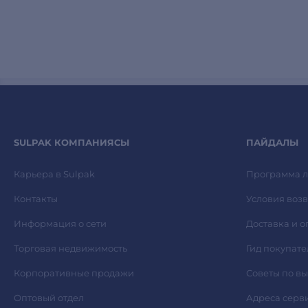
SULPAK КОМПАНИЯСЫ
ПАЙДАЛЫ
Карьера в Sulpak
Программа л
Контакты
Условия возв
Информация о сети
Доставка и о
Торговая недвижимость
Гид покупате
Корпоративные продажи
Советы по в
Оптовый отдел
Адреса серв