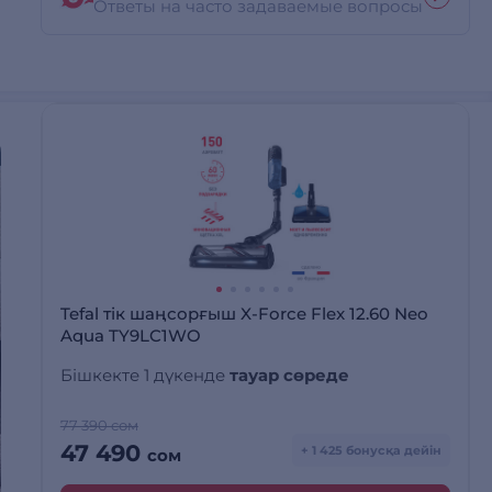
Ответы на часто задаваемые вопросы
Tefal тік шаңсорғыш X-Force Flex 12.60 Neo
Aqua TY9LC1WO
Бішкекте 1 дүкенде
тауар сөреде
77 390 сом
47 490
+ 1 425 бонусқа дейін
сом