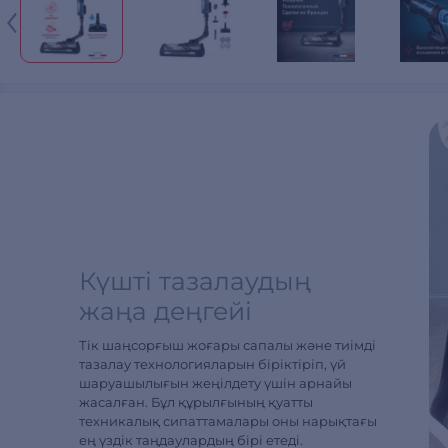
Күшті тазалаудың
жаңа деңгейі
Тік шаңсорғыш жоғары сапалы және тиімді
тазалау технологияларын біріктіріп, үй
шаруашылығын жеңілдету үшін арнайы
жасалған. Бұл құрылғының қуатты
техникалық сипаттамалары оны нарықтағы
ең үздік таңдаулардың бірі етеді.