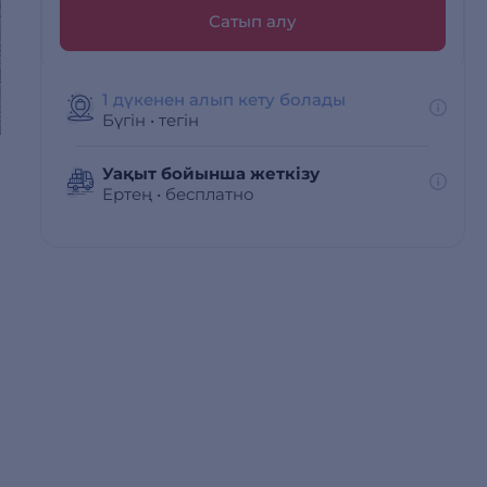
Сатып алу
1 дүкенен алып кету болады
Бүгін
•
тегін
Уақыт бойынша жеткізу
Ертең
•
бесплатно