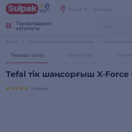
Бішкек
Дүкендер
Тауарлардың
каталогы
Басты
Тік және қолмен шаңсорғыштар
Тік және қол
Тауарды шолу
Қасиеттері
Сипат
Tefal тік шаңсорғыш X-Force
2 пікірлер