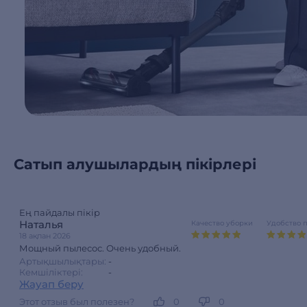
Сатып алушылардың пікірлері
Ең пайдалы пікір
Наталья
Качество уборки
Удобство 
18 ақпан 2026
Мощный пылесос. Очень удобный.
Артықшылықтары:
-
Кемшіліктері:
-
Жауап беру
Этот отзыв был полезен?
0
0