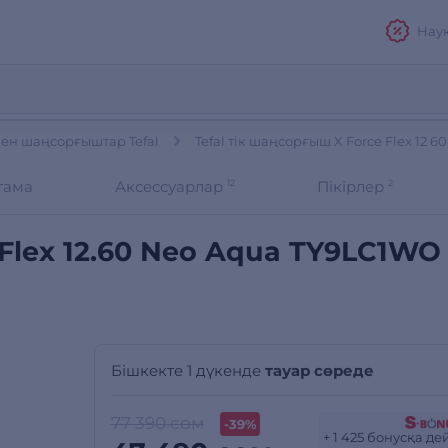
Нау
мен шаңсорғыштар Tefal
Tefal тік шаңсорғыш X Force Flex 12 
тама
Аксессуарлар
12
Пікірлер
2
 Flex 12.60 Neo Aqua TY9LC1WO
Бішкекте 1 дүкенде
тауар сөреде
77 390 сом
-39%
+ 1 425 бонусқа де