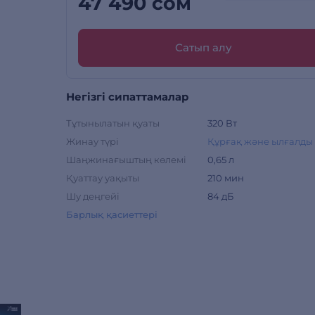
47 490 сом
Сатып алу
Негізгі сипаттамалар
Тұтынылатын қуаты
320 Вт
Жинау түрі
Құрғақ және ылғалды
Шаңжинағыштың көлемі
0,65 л
Қуаттау уақыты
210 мин
Шу деңгейі
84 дБ
Барлық қасиеттері