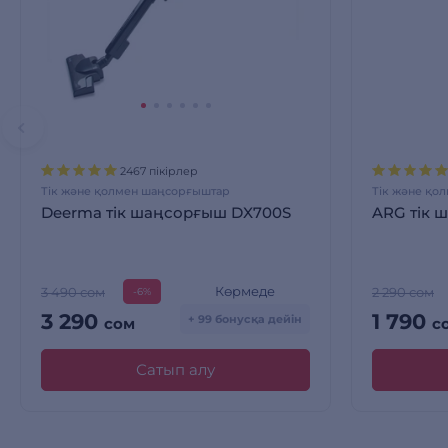
2467 пікірлер
Тік және қолмен шаңсорғыштар
Тік және қо
Deerma тік шаңсорғыш DX700S
ARG тік 
Көрмеде
3 490 сом
2 290 сом
-6%
3 290
1 790
+ 99 бонусқа дейін
сом
с
Сатып алу