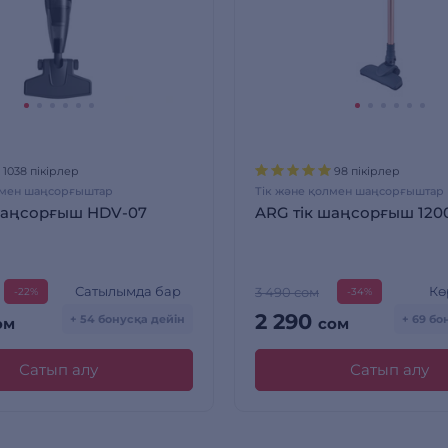
1038 пікірлер
98 пікірлер
лмен шаңсорғыштар
Тік және қолмен шаңсорғыштар
шаңсорғыш HDV-07
ARG тік шаңсорғыш 1200
Сатылымда бар
Кө
3 490 сом
-22%
-34%
2 290
+ 54 бонусқа дейін
+ 69 бо
ом
сом
Сатып алу
Сатып алу