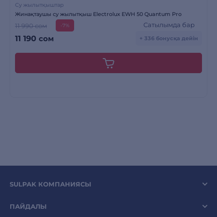
Су жылытқыштар
Жинақтаушы су жылытқыш Electrolux EWH 50 Quantum Pro
Сатылымда бар
11 990 сом
-7%
11 190
сом
+ 336 бонусқа дейін
SULPAK КОМПАНИЯСЫ
ПАЙДАЛЫ