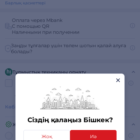
Барлық қасиеттері
Оплата через Mbank
С помощью QR
Наличными при получении
Заңды тұлғалар үшін төлем шотын қалай алуға
болады?
Тұрмыстық техниканы орнату
«Стандарт» су жылытқышын орнату
(дайын орынға)
13 990 сом
Көбірек көрсету
Сіздің қалаңыз Бішкек?
Жедел Қызмет
Express-Сервис MDA на 2 года
Жоқ
Иә