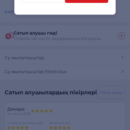
1 407 сом
Көбірек көрсету
Сатып алушы гиді
Ответы на часто задаваемые вопросы
Су жылытқыштар
Су жылытқыштар Electrolux
Сатып алушылардың пікірлері
Пікір жазу
Динара
04 тамыз 2026
Скорость нагрева воды
Внешний вид