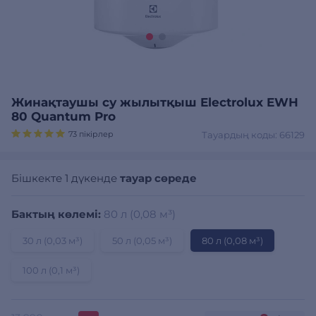
Жинақтаушы су жылытқыш Electrolux EWH
80 Quantum Pro
73 пікірлер
Тауардың коды: 66129
Бішкекте 1 дүкенде
тауар сөреде
Бактың көлемі:
80 л (0,08 м³)
30 л (0,03 м³)
50 л (0,05 м³)
80 л (0,08 м³)
100 л (0,1 м³)