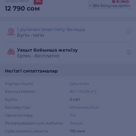
13 990 сом
-9%
+ 384 бонусқа дейін
12 790 сом
1 дүкенен алып кету болады
Бүгін
•
тегін
Уақыт бойынша жеткізу
Ертең
•
бесплатно
Негізгі сипаттамалар
Корпус пішіні
Дөңгелек
Бактың көлемі
80 л (0,08 м³)
Қуаты
5 кВт
Басқару түрі
Механикалық
Орналастыру
Тік
Резервуардың ішкі жабыны
Эмаль
Суды жылыту уақыты
156 мин