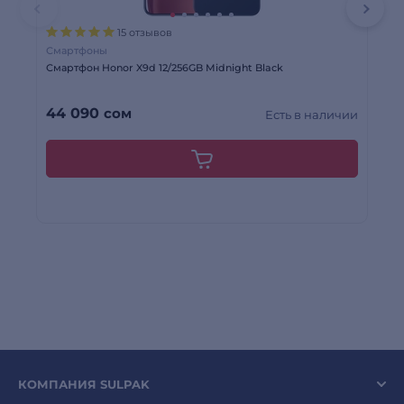
15 отзывов
Смартфоны
См
Смартфон Honor X9d 12/256GB Midnight Black
См
40
44 090
сом
34
Есть в наличии
КОМПАНИЯ SULPAK