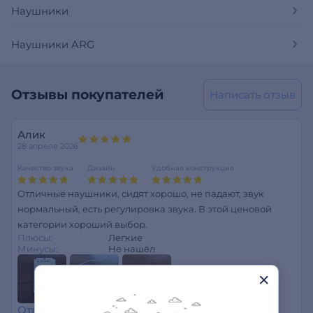
Наушники
Наушники ARG
Отзывы покупателей
Написать отзыв
Алик
28 апреля 2026
Качество звука
Дизайн
Удобная конструкция
Отличные наушники, сидят хорошо, не падают, звук
нормальный, есть регулировка звука. В этой ценовой
категории хороший выбор.
Плюсы:
Легкие
Минусы:
Не нашёл
Ответить