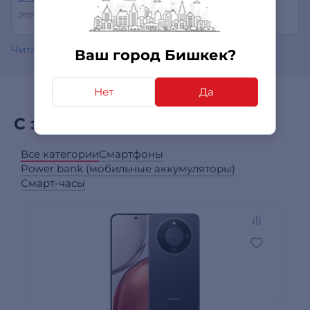
Этот отзыв был полезен?
0
0
Читать все отзывы
Ваш город Бишкек?
Нет
Да
С этим товаром покупают
Все категории
Смартфоны
Power bank (мобильные аккумуляторы)
Смарт-часы