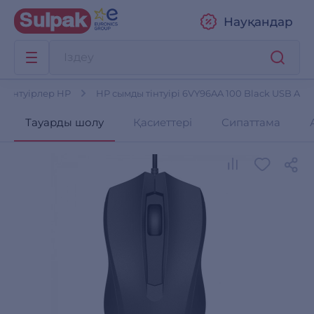
Науқандар
Тінтуірлер HP
HP сымды тінтуірі 6VY96AA 100 Black USB A
Тауарды шолу
Қасиеттері
Сипаттама