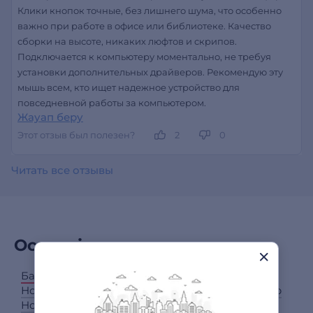
Клики кнопок точные, без лишнего шума, что особенно
важно при работе в офисе или библиотеке. Качество
сборки на высоте, никаких люфтов и скрипов.
Подключается к компьютеру моментально, не требуя
установки дополнительных драйверов. Рекомендую эту
мышь всем, кто ищет надежное устройство для
повседневной работы за компьютером.
Жауап беру
Этот отзыв был полезен?
2
0
Читать все отзывы
Осы өніммен сатып алдым
Барлық категориялар
Ноутбуктер
Ноутбукка арналған иыққаптар және сөмкелер
Ноутбуктерге арналған пакеттер