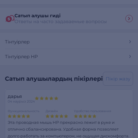
Сатып алушы гиді
Ответы на часто задаваемые вопросы
Тінтуірлер
Тінтуірлер HP
Сатып алушылардың пікірлері
Пікір жазу
дарья
04 наурыз 2024
Функциональность
Дизайн
Удобство пользования
Эта проводная мышь HP прекрасно лежит в руке и
отлично сбалансирована. Удобная форма позволяет
долго работать за компьютером, не ощущая дискомфорта.