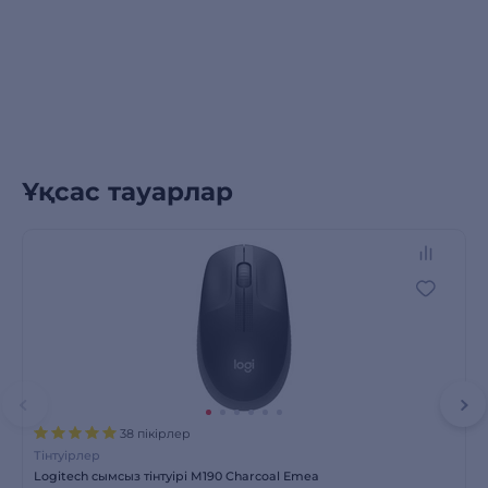
Ұқсас тауарлар
38 пікірлер
Тінтуірлер
Logitech сымсыз тінтуірі M190 Charcoal Emea