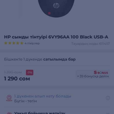
HP сымды тінтуірі 6VY96AA 100 Black USB-A
4 пікірлер
Тауардың коды: 611457
Бішкекте 1 дүкенде
сатылымда бар
1 390 сом
-7%
+ 39 бонусқа дейін
1 290 сом
1 дүкенен алып кету болады
Бүгін
•
тегін
Уақыт бойынша жеткізу