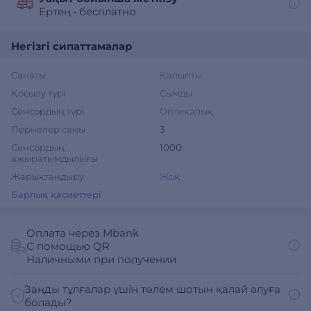
Ертең
•
бесплатно
Негізгі сипаттамалар
Санаты
Қалыпты
Қосылу түрі
Сымды
Сенсордың түрі
Оптикалық
Пернелер саны
3
Сенсордың
1000
ажыратымдылығы
Жарықтандыру
Жоқ
Барлық қасиеттері
Оплата через Mbank
С помощью QR
Наличными при получении
Заңды тұлғалар үшін төлем шотын қалай алуға
болады?